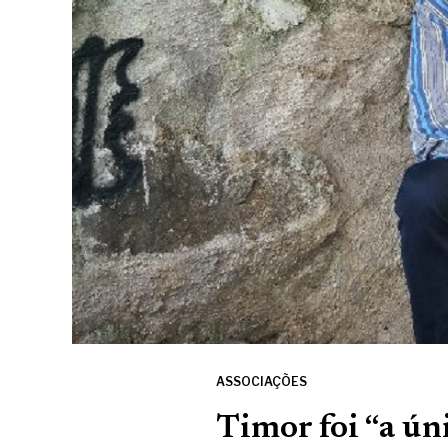
ASSOCIAÇÕES
Timor foi “a ún