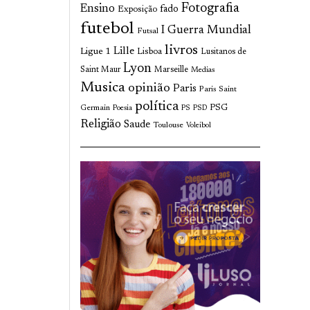
Fotografia
Ensino
fado
Exposição
futebol
I Guerra Mundial
Futsal
livros
Lille
Ligue 1
Lisboa
Lusitanos de
Lyon
Saint Maur
Marseille
Medias
Musica
opinião
Paris
Paris Saint
política
Germain
PSG
Poesia
PS
PSD
Religião
Saude
Toulouse
Voleibol