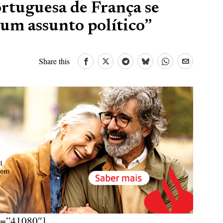
tuguesa de França se
um assunto político”
Share this
d=”41080″]