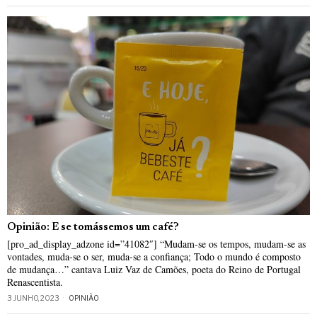
Opinião: E se tomássemos um café?
[pro_ad_display_adzone id=”41082″] “Mudam-se os tempos, mudam-se as
vontades, muda-se o ser, muda-se a confiança; Todo o mundo é composto
de mudança…” cantava Luiz Vaz de Camões, poeta do Reino de Portugal
Renascentista.
3 JUNHO, 2023
OPINIÃO