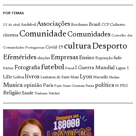
POR TEMAS
Associações
Brasil
Andebol
Bordeaux
Ciclismo
25 de abril
CCP
Comunidade
Comunidades
cinema
Conselho das
cultura
Desporto
Covid-19
Comunidades Portuguesas
Efemérides
Empresas
Ensino
fado
Exposição
eleições
futebol
Fotografia
I Guerra Mundial
Ligue 1
Futsal
Folclore
livros
Lyon
Lille
Lisboa
Lusitanos de Saint Maur
Marseille
Medias
Musica
política
opinião
Paris
Paris Saint Germain
PSG
Poesia
PS
Religião
Saude
Toulouse
Voleibol