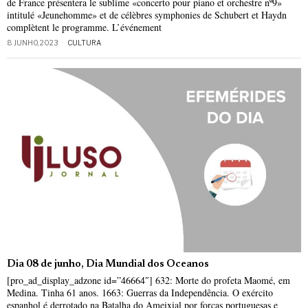
de France présentera le sublime «concerto pour piano et orchestre nº9»
intitulé «Jeunehomme» et de célèbres symphonies de Schubert et Haydn
complètent le programme. L’événement
8 JUNHO, 2023
CULTURA
Dia 08 de junho, Dia Mundial dos Oceanos
[pro_ad_display_adzone id=”46664″] 632: Morte do profeta Maomé, em
Medina. Tinha 61 anos. 1663: Guerras da Independência. O exército
espanhol é derrotado na Batalha do Ameixial por forças portuguesas e