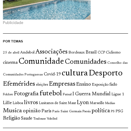
Publicidade
POR TEMAS
Associações
Brasil
Andebol
Bordeaux
Ciclismo
25 de abril
CCP
Comunidade
Comunidades
cinema
Conselho das
cultura
Desporto
Covid-19
Comunidades Portuguesas
Efemérides
Empresas
Ensino
fado
Exposição
eleições
futebol
Fotografia
I Guerra Mundial
Ligue 1
Futsal
Folclore
livros
Lyon
Lille
Lisboa
Lusitanos de Saint Maur
Marseille
Medias
Musica
política
opinião
Paris
Paris Saint Germain
PSG
Poesia
PS
Religião
Saude
Toulouse
Voleibol