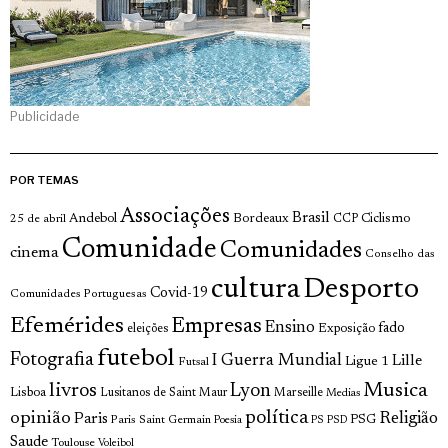
Publicidade
POR TEMAS
Associações
Brasil
Andebol
Bordeaux
Ciclismo
25 de abril
CCP
Comunidade
Comunidades
cinema
Conselho das
cultura
Desporto
Covid-19
Comunidades Portuguesas
Efemérides
Empresas
Ensino
fado
Exposição
eleições
futebol
Fotografia
I Guerra Mundial
Lille
Ligue 1
Futsal
livros
Musica
Lyon
Lisboa
Lusitanos de Saint Maur
Marseille
Medias
opinião
política
Religião
Paris
Paris Saint Germain
PSG
Poesia
PS
PSD
Saude
Toulouse
Voleibol