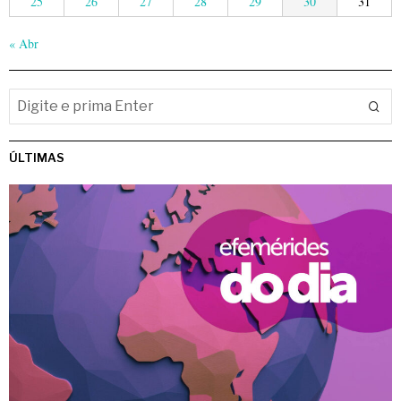
25
26
27
28
29
30
31
« Abr
ÚLTIMAS