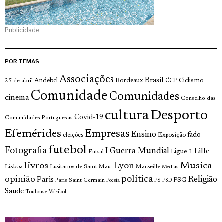
Publicidade
POR TEMAS
Associações
Brasil
Andebol
Bordeaux
Ciclismo
25 de abril
CCP
Comunidade
Comunidades
cinema
Conselho das
cultura
Desporto
Covid-19
Comunidades Portuguesas
Efemérides
Empresas
Ensino
fado
Exposição
eleições
futebol
Fotografia
I Guerra Mundial
Lille
Ligue 1
Futsal
livros
Musica
Lyon
Lisboa
Lusitanos de Saint Maur
Marseille
Medias
opinião
política
Religião
Paris
Paris Saint Germain
PSG
Poesia
PS
PSD
Saude
Toulouse
Voleibol