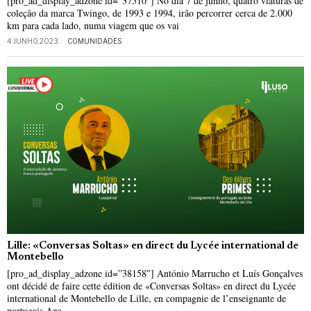
[pro_ad_display_adzone id=”37510″] No dia 7 de junho, quatro viaturas de
coleção da marca Twingo, de 1993 e 1994, irão percorrer cerca de 2.000
km para cada lado, numa viagem que os vai
4 JUNHO, 2023
COMUNIDADES
Lille: «Conversas Soltas» en direct du Lycée international de
Montebello
[pro_ad_display_adzone id=”38158″] António Marrucho et Luís Gonçalves
ont décidé de faire cette édition de «Conversas Soltas» en direct du Lycée
international de Montebello de Lille, en compagnie de l’enseignante de
portugais Ana