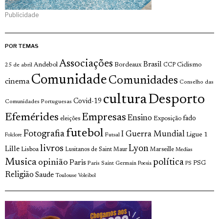
Publicidade
POR TEMAS
Associações
Brasil
Andebol
Bordeaux
Ciclismo
25 de abril
CCP
Comunidade
Comunidades
cinema
Conselho das
cultura
Desporto
Covid-19
Comunidades Portuguesas
Efemérides
Empresas
Ensino
fado
Exposição
eleições
futebol
Fotografia
I Guerra Mundial
Ligue 1
Futsal
Folclore
livros
Lyon
Lille
Lisboa
Lusitanos de Saint Maur
Marseille
Medias
Musica
política
opinião
Paris
Paris Saint Germain
PSG
Poesia
PS
Religião
Saude
Toulouse
Voleibol