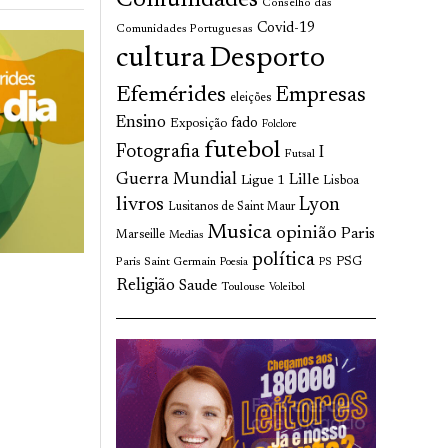
Comunidades
Conselho das
Covid-19
Comunidades Portuguesas
cultura
Desporto
Efemérides
Empresas
eleições
Ensino
fado
Exposição
Folclore
futebol
Fotografia
I
Futsal
Guerra Mundial
Lille
Ligue 1
Lisboa
livros
Lyon
Lusitanos de Saint Maur
Musica
opinião
Paris
Marseille
Medias
política
Paris Saint Germain
PSG
Poesia
PS
Religião
Saude
Toulouse
Voleibol