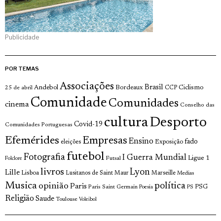
Publicidade
POR TEMAS
Associações
Brasil
Andebol
Bordeaux
Ciclismo
25 de abril
CCP
Comunidade
Comunidades
cinema
Conselho das
cultura
Desporto
Covid-19
Comunidades Portuguesas
Efemérides
Empresas
Ensino
fado
Exposição
eleições
futebol
Fotografia
I Guerra Mundial
Ligue 1
Futsal
Folclore
livros
Lyon
Lille
Lisboa
Lusitanos de Saint Maur
Marseille
Medias
Musica
política
opinião
Paris
Paris Saint Germain
PSG
Poesia
PS
Religião
Saude
Toulouse
Voleibol