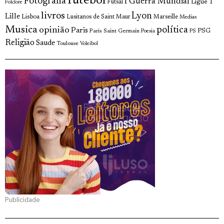
futebol
Fotografia
I Guerra Mundial
Ligue 1
Futsal
Folclore
livros
Lyon
Lille
Lisboa
Lusitanos de Saint Maur
Marseille
Medias
Musica
política
opinião
Paris
Paris Saint Germain
PSG
Poesia
PS
Religião
Saude
Toulouse
Voleibol
Publicidade