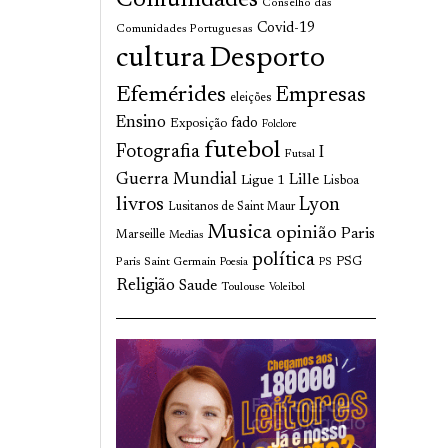
Comunidades
Conselho das
Covid-19
Comunidades Portuguesas
cultura
Desporto
Efemérides
Empresas
eleições
Ensino
fado
Exposição
Folclore
futebol
Fotografia
I
Futsal
Guerra Mundial
Lille
Ligue 1
Lisboa
livros
Lyon
Lusitanos de Saint Maur
Musica
opinião
Paris
Marseille
Medias
política
Paris Saint Germain
PSG
Poesia
PS
Religião
Saude
Toulouse
Voleibol