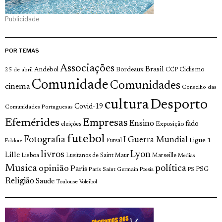
Publicidade
POR TEMAS
Associações
Brasil
Andebol
Bordeaux
Ciclismo
25 de abril
CCP
Comunidade
Comunidades
cinema
Conselho das
cultura
Desporto
Covid-19
Comunidades Portuguesas
Efemérides
Empresas
Ensino
fado
Exposição
eleições
futebol
Fotografia
I Guerra Mundial
Ligue 1
Futsal
Folclore
livros
Lyon
Lille
Lisboa
Lusitanos de Saint Maur
Marseille
Medias
Musica
política
opinião
Paris
Paris Saint Germain
PSG
Poesia
PS
Religião
Saude
Toulouse
Voleibol