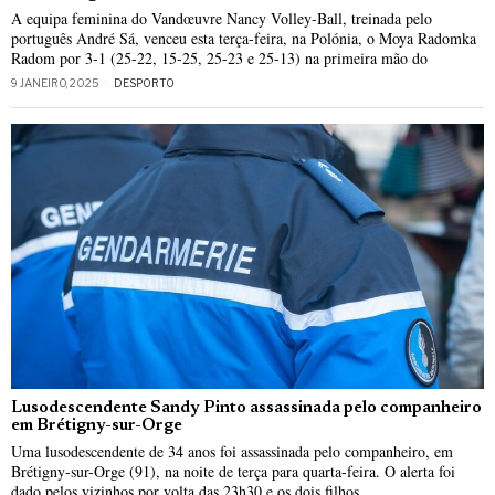
A equipa feminina do Vandœuvre Nancy Volley-Ball, treinada pelo
português André Sá, venceu esta terça-feira, na Polónia, o Moya Radomka
Radom por 3-1 (25-22, 15-25, 25-23 e 25-13) na primeira mão do
9 JANEIRO, 2025
DESPORTO
Lusodescendente Sandy Pinto assassinada pelo companheiro
em Brétigny-sur-Orge
Uma lusodescendente de 34 anos foi assassinada pelo companheiro, em
Brétigny-sur-Orge (91), na noite de terça para quarta-feira. O alerta foi
dado pelos vizinhos por volta das 23h30 e os dois filhos