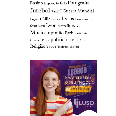
Fotografia
Ensino
fado
Exposição
futebol
I Guerra Mundial
Futsal
livros
Lille
Ligue 1
Lisboa
Lusitanos de
Lyon
Saint Maur
Marseille
Medias
Musica
opinião
Paris
Paris Saint
política
Germain
PSG
Poesia
PS
PSD
Religião
Saude
Toulouse
Voleibol