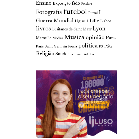
Ensino
fado
Exposição
Folclore
futebol
Fotografia
I
Futsal
Guerra Mundial
Lille
Ligue 1
Lisboa
livros
Lyon
Lusitanos de Saint Maur
Musica
opinião
Paris
Marseille
Medias
política
Paris Saint Germain
PSG
Poesia
PS
Religião
Saude
Toulouse
Voleibol