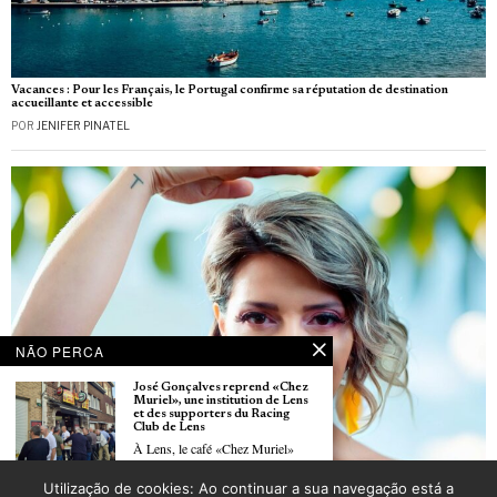
Vacances : Pour les Français, le Portugal confirme sa réputation de destination
accueillante et accessible
POR
JENIFER PINATEL
NÃO PERCA
José Gonçalves reprend «Chez
Muriel», une institution de Lens
et des supporters du Racing
Club de Lens
À Lens, le café «Chez Muriel»
Utilização de cookies: Ao continuar a sua navegação está a
Festa dos Santos Populares anima Feyzin no próximo dia 6 de junho