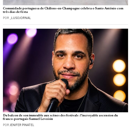
Comunidade portuguesa de Châlons-en-Champagne celebra o Santo António com
três dias de festa
POR
_LUSOJORNAL
Du balcon de son immeuble aux scènes des festivals : l’incroyable ascension du
franco-portugais Samuel Levoisin
POR
JENIFER PINATEL