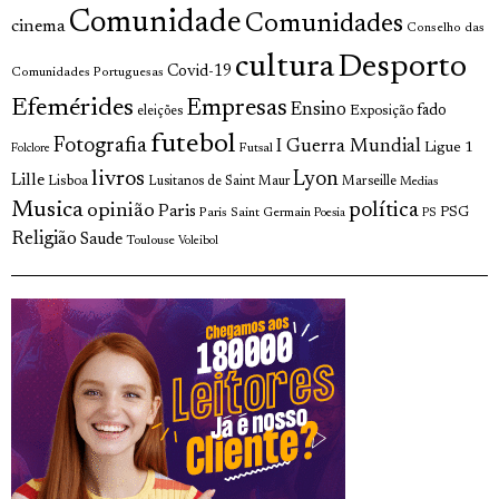
Comunidade
Comunidades
cinema
Conselho das
cultura
Desporto
Covid-19
Comunidades Portuguesas
Efemérides
Empresas
Ensino
fado
Exposição
eleições
futebol
Fotografia
I Guerra Mundial
Ligue 1
Futsal
Folclore
livros
Lyon
Lille
Lisboa
Lusitanos de Saint Maur
Marseille
Medias
Musica
política
opinião
Paris
Paris Saint Germain
PSG
Poesia
PS
Religião
Saude
Toulouse
Voleibol