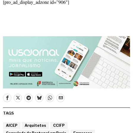
[pro_ad_display_adzone id=”906″]
TAGS
AICEP
Arquitetos
CCIFP