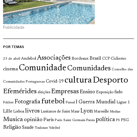
Publicidade
POR TEMAS
Associações
Brasil
Andebol
Bordeaux
Ciclismo
25 de abril
CCP
Comunidade
Comunidades
cinema
Conselho das
cultura
Desporto
Covid-19
Comunidades Portuguesas
Efemérides
Empresas
Ensino
fado
Exposição
eleições
futebol
Fotografia
I Guerra Mundial
Ligue 1
Futsal
Folclore
livros
Lyon
Lille
Lisboa
Lusitanos de Saint Maur
Marseille
Medias
Musica
política
opinião
Paris
Paris Saint Germain
PSG
Poesia
PS
Religião
Saude
Toulouse
Voleibol