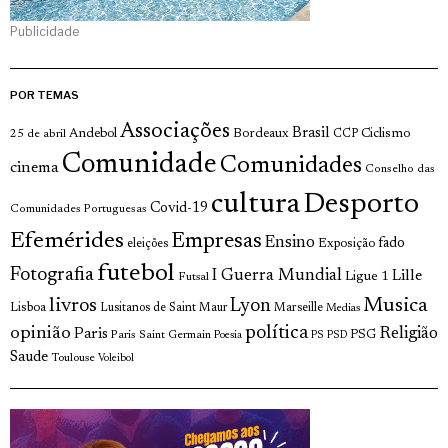
Publicidade
POR TEMAS
Associações
Brasil
Andebol
Bordeaux
Ciclismo
25 de abril
CCP
Comunidade
Comunidades
cinema
Conselho das
cultura
Desporto
Covid-19
Comunidades Portuguesas
Efemérides
Empresas
Ensino
fado
Exposição
eleições
futebol
Fotografia
I Guerra Mundial
Lille
Ligue 1
Futsal
livros
Musica
Lyon
Lisboa
Lusitanos de Saint Maur
Marseille
Medias
opinião
política
Religião
Paris
Paris Saint Germain
PSG
Poesia
PS
PSD
Saude
Toulouse
Voleibol