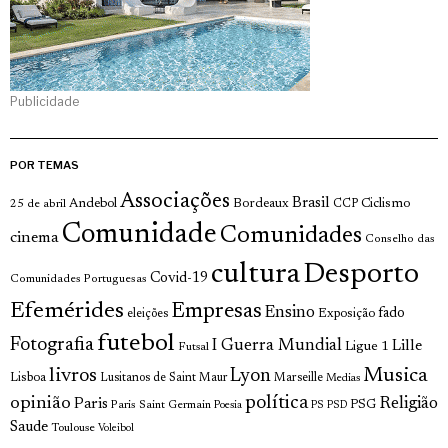
Publicidade
POR TEMAS
Associações
Brasil
Andebol
Bordeaux
Ciclismo
25 de abril
CCP
Comunidade
Comunidades
cinema
Conselho das
cultura
Desporto
Covid-19
Comunidades Portuguesas
Efemérides
Empresas
Ensino
fado
Exposição
eleições
futebol
Fotografia
I Guerra Mundial
Lille
Ligue 1
Futsal
livros
Musica
Lyon
Lisboa
Lusitanos de Saint Maur
Marseille
Medias
opinião
política
Religião
Paris
Paris Saint Germain
PSG
Poesia
PS
PSD
Saude
Toulouse
Voleibol