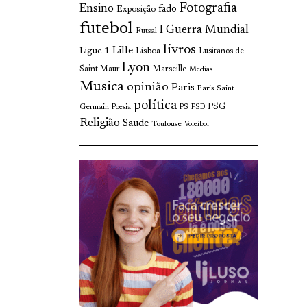
Fotografia
Ensino
fado
Exposição
futebol
I Guerra Mundial
Futsal
livros
Lille
Ligue 1
Lisboa
Lusitanos de
Lyon
Saint Maur
Marseille
Medias
Musica
opinião
Paris
Paris Saint
política
Germain
PSG
Poesia
PS
PSD
Religião
Saude
Toulouse
Voleibol