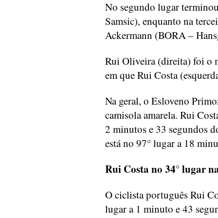
No segundo lugar terminou
Samsic), enquanto na terce
Ackermann (BORA – Hansg
Rui Oliveira (direita) foi 
em que Rui Costa (esquerda
Na geral, o Esloveno Prim
camisola amarela. Rui Cost
2 minutos e 33 segundos do
está no 97° lugar a 18 min
Rui Costa no 34° lugar n
O ciclista português Rui 
lugar a 1 minuto e 43 seg