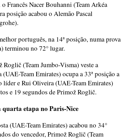
 o Francês Nacer Bouhanni (Team Arkéa
ira posição acabou o Alemão Pascal
rohe).
o melhor português, na 14ª posição, numa prova
) terminou no 72° lugar.
ož Roglič (Team Jumbo-Visma) veste a
a (UAE-Team Emirates) ocupa a 33ª posição a
 líder e Rui Oliveira (UAE-Team Emirates)
utos e 19 segundos de Primož Roglič.
a quarta etapa no Paris-Nice
Costa (UAE-Team Emirates) acabou no 34°
undos do vencedor, Primož Roglič (Team