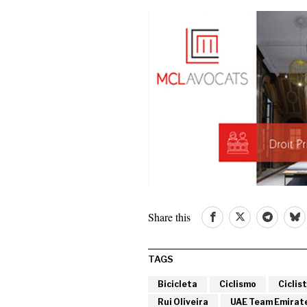
Share this
TAGS
Bicicleta
Ciclismo
Ciclis
Rui Oliveira
UAE Team Emirat