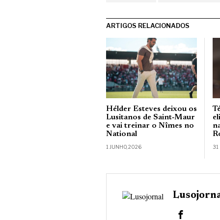
ARTIGOS RELACIONADOS
Hélder Esteves deixou os
Té
Lusitanos de Saint‑Maur
e
e vai treinar o Nîmes no
n
National
R
1 JUNHO, 2026
31
Lusojorn