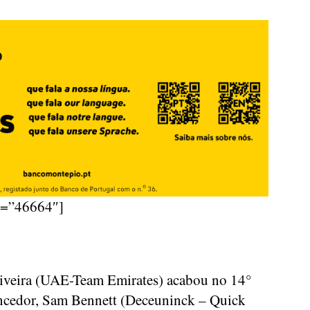
d=”46664″]
liveira (UAE-Team Emirates) acabou no 14°
cedor, Sam Bennett (Deceuninck – Quick