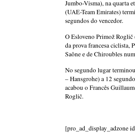
Jumbo-Visma), na quarta et
(UAE-Team Emirates) termi
segundos do vencedor.
O Esloveno Primož Roglič 
da prova francesa ciclista, 
Saône e de Chiroubles numa
No segundo lugar termin
– Hansgrohe) a 12 segundos
acabou o Francês Guillaum
Roglič.
[pro_ad_display_adzone i