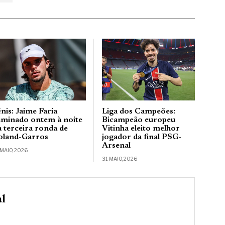
nis: Jaime Faria
Liga dos Campeões:
liminado ontem à noite
Bicampeão europeu
a terceira ronda de
Vitinha eleito melhor
oland-Garros
jogador da final PSG-
Arsenal
 MAIO, 2026
31 MAIO, 2026
al