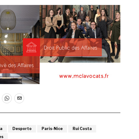
ta
Desporto
Paris-Nice
Rui Costa
es