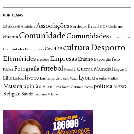
POR TEMAS
Associações
Brasil
Andebol
Bordeaux
Ciclismo
25 de abril
CCP
Comunidade
Comunidades
cinema
Conselho das
cultura
Desporto
Covid-19
Comunidades Portuguesas
Efemérides
Empresas
Ensino
fado
Exposição
eleições
futebol
Fotografia
I Guerra Mundial
Ligue 1
Futsal
Folclore
livros
Lyon
Lille
Lisboa
Lusitanos de Saint Maur
Marseille
Medias
Musica
política
opinião
Paris
Paris Saint Germain
PSG
Poesia
PS
Religião
Saude
Toulouse
Voleibol