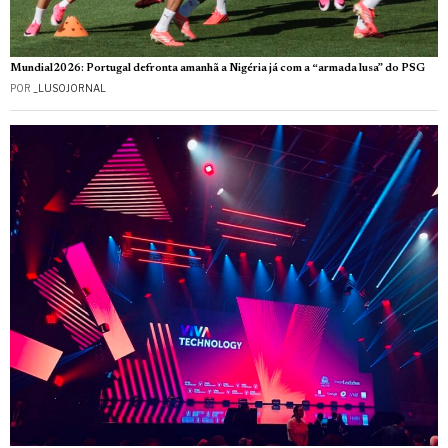
Mundial2026: Portugal defronta amanhã a Nigéria já com a “armada lusa” do PSG
POR
_LUSOJORNAL