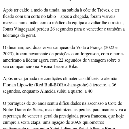
Após ter caído a meio da tirada, na subida à côte de Tréves, e ter
ficado com um corte no lábio – após a chegada, foram visíveis
mazelas numa mão, com o médico da equipa a avaliar-lhe o rosto -,
Jonas Vingegaard perdeu 26 segundos para o vencedor e também a
liderança da geral.
O dinamarquês, duas vezes campeão da Volta a França (2022 e
2023), trocou novamente de posições com Jorgenson, com o norte-
americano a liderar agora com 22 segundos de vantagem sobre o
seu companheiro na Visma-Lease a Bike.
Após nova jornada de condições climatéricas difíceis, o alemão
Florian Lipowitz (Red Bull-BORA-hansgrohe) é terceiro, a 36
segundos, enquanto Almeida subiu a quarto, a 40.
O português de 26 anos sentiu dificuldades na ascensão à Côte de
Notre-Dame-de-Sciez, mas minimizou as perdas, para manter viva a
esperança de vencer a geral da prestigiada prova francesa, que hoje
cumpre a sexta etapa, uma ligação de 209,8 quilómetros
praticamente planos entre Saint-Julien-en-Saint-Alban e Berre