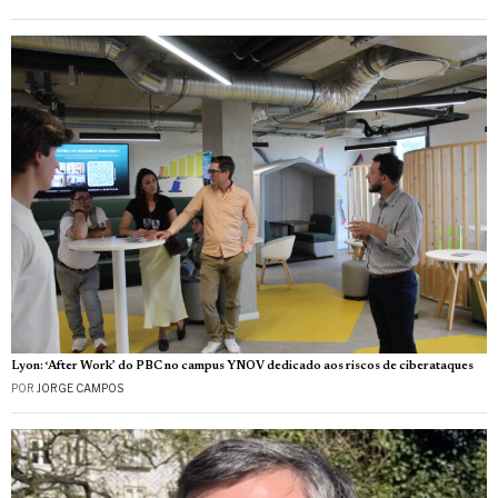
Lyon: ‘After Work’ do PBC no campus YNOV dedicado aos riscos de ciberataques
POR
JORGE CAMPOS