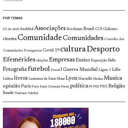
POR TEMAS
Associações
Brasil
Andebol
Bordeaux
Ciclismo
25 de abril
CCP
Comunidade
Comunidades
cinema
Conselho das
cultura
Desporto
Covid-19
Comunidades Portuguesas
Efemérides
Empresas
Ensino
fado
Exposição
eleições
futebol
Fotografia
I Guerra Mundial
Lille
Ligue 1
Futsal
livros
Musica
Lyon
Lisboa
Lusitanos de Saint Maur
Marseille
Medias
opinião
política
Religião
Paris
Paris Saint Germain
PSG
Poesia
PS
PSD
Saude
Toulouse
Voleibol