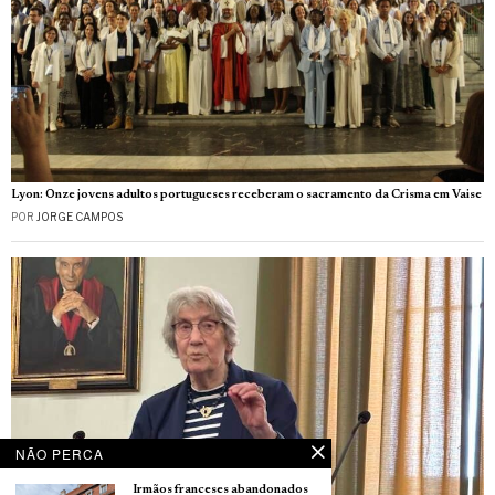
Lyon: Onze jovens adultos portugueses receberam o sacramento da Crisma em Vaise
POR
JORGE CAMPOS
NÃO PERCA
Irmãos franceses abandonados