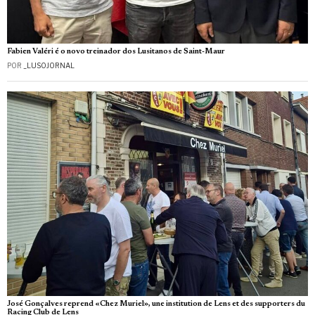
Fabien Valéri é o novo treinador dos Lusitanos de Saint-Maur
POR
_LUSOJORNAL
José Gonçalves reprend «Chez Muriel», une institution de Lens et des supporters du
Racing Club de Lens