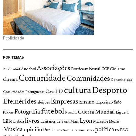
Publicidade
POR TEMAS
Associações
Brasil
Andebol
Bordeaux
Ciclismo
25 de abril
CCP
Comunidade
Comunidades
cinema
Conselho das
cultura
Desporto
Covid-19
Comunidades Portuguesas
Efemérides
Empresas
Ensino
fado
Exposição
eleições
futebol
Fotografia
I Guerra Mundial
Ligue 1
Futsal
Folclore
livros
Lyon
Lille
Lisboa
Lusitanos de Saint Maur
Marseille
Medias
Musica
política
opinião
Paris
Paris Saint Germain
PSG
Poesia
PS