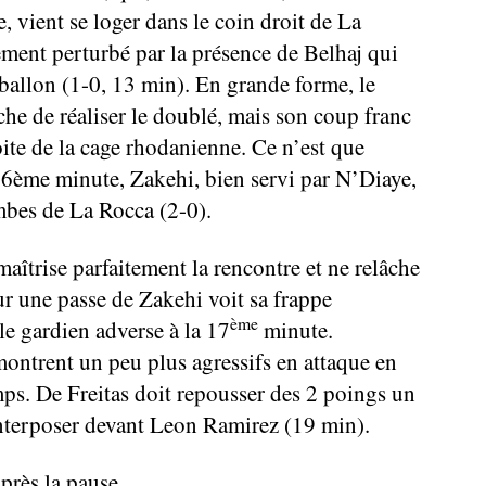
e, vient se loger dans le coin droit de La
ement perturbé par la présence de Belhaj qui
 ballon (1-0, 13 min). En grande forme, le
che de réaliser le doublé, mais son coup franc
oite de la cage rhodanienne. Ce n’est que
 16ème minute, Zakehi, bien servi par N’Diaye,
ambes de La Rocca (2-0).
aîtrise parfaitement la rencontre et ne relâche
ur une passe de Zakehi voit sa frappe
ème
le gardien adverse à la 17
minute.
montrent un peu plus agressifs en attaque en
mps. De Freitas doit repousser des 2 poings un
interposer devant Leon Ramirez (19 min).
près la pause.