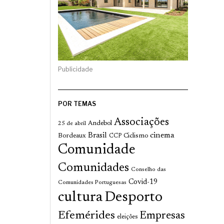
Publicidade
POR TEMAS
Associações
Andebol
25 de abril
cinema
Brasil
Bordeaux
Ciclismo
CCP
Comunidade
Comunidades
Conselho das
Covid-19
Comunidades Portuguesas
cultura
Desporto
Efemérides
Empresas
eleições