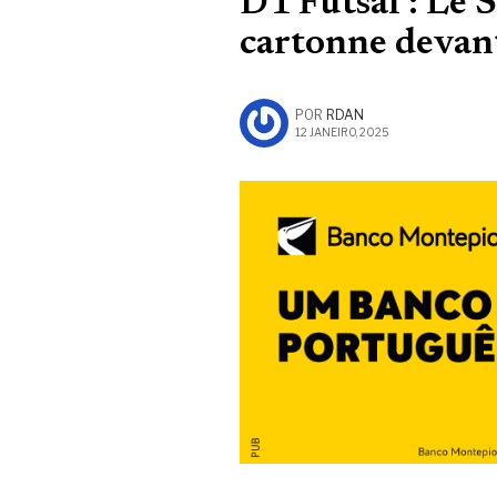
D1 Futsal : Le 
cartonne devan
POR
RDAN
12 JANEIRO, 2025