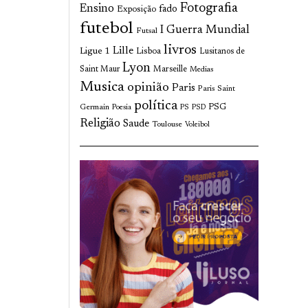
Fotografia
Ensino
fado
Exposição
futebol
I Guerra Mundial
Futsal
livros
Lille
Ligue 1
Lisboa
Lusitanos de
Lyon
Saint Maur
Marseille
Medias
Musica
opinião
Paris
Paris Saint
política
Germain
PSG
Poesia
PS
PSD
Religião
Saude
Toulouse
Voleibol