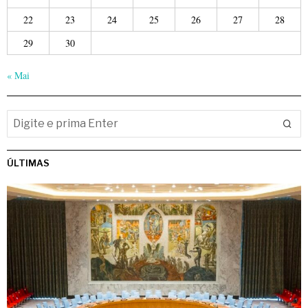
22
23
24
25
26
27
28
29
30
« Mai
ÚLTIMAS