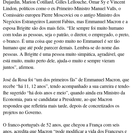
Dujardin, Marion Cotillard, Gilles Lellouche, Omar Sy e Vincent
Lindon, políticos como o ex-Primeiro-Ministro Manuel Valls, o
Comissário europeu Pierre Moscovici ou o antigo Ministro dos
Negócios Estrangeiros Laurent Fabius, mas Emmanuel Macron e a
esposa Brigitte são dos mais fiéis. “Ele sempre foi muito humano
com todas as pessoas, seja o patrão, o diretor, o empregado, o preto,
o branco. É uma coisa que gosto muito no Emmanuel é ser tão
humano que até pode parecer demais. Lembra-se do nome das
pessoas. A Brigitte é uma pessoa muito simpática, agradável, que
está muito, muito perto dele, ajuda-o muito e sempre vieram
juntos”, afirmou.
José da Rosa foi “um dos primeiros fãs” de Emmanuel Macron, que
recebe “há 11, 12 anos”, tendo acompanhado a sua carreira e tendo-
lhe sugerido “há dois anos e meio”, quando ainda era Ministro da
Economia, para se candidatar a Presidente, ao que Macron
respondeu que refletiria mais tarde, depois de concretizados os
projetos no Governo.
O franco-português de 52 anos, que chegou a França com seis
anos, acredita que Macron “pode modificar a vida dos Franceses e