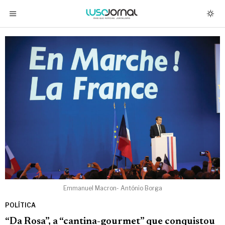
Emmanuel Macron- António Borga
POLÍTICA
“Da Rosa”, a “cantina-gourmet” que conquistou