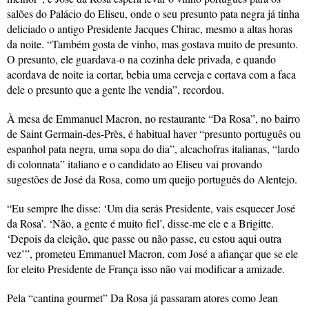
salões do Palácio do Eliseu, onde o seu presunto pata negra já tinha
deliciado o antigo Presidente Jacques Chirac, mesmo a altas horas
da noite. “Também gosta de vinho, mas gostava muito de presunto.
O presunto, ele guardava-o na cozinha dele privada, e quando
acordava de noite ia cortar, bebia uma cerveja e cortava com a faca
dele o presunto que a gente lhe vendia”, recordou.
À mesa de Emmanuel Macron, no restaurante “Da Rosa”, no bairro
de Saint Germain-des-Près, é habitual haver “presunto português ou
espanhol pata negra, uma sopa do dia”, alcachofras italianas, “lardo
di colonnata” italiano e o candidato ao Eliseu vai provando
sugestões de José da Rosa, como um queijo português do Alentejo.
“Eu sempre lhe disse: ‘Um dia serás Presidente, vais esquecer José
da Rosa’. ‘Não, a gente é muito fiel’, disse-me ele e a Brigitte.
‘Depois da eleição, que passe ou não passe, eu estou aqui outra
vez’”, prometeu Emmanuel Macron, com José a afiançar que se ele
for eleito Presidente de França isso não vai modificar a amizade.
Pela “cantina gourmet” Da Rosa já passaram atores como Jean