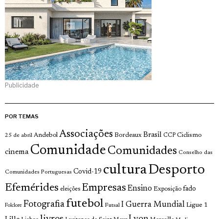
Publicidade
POR TEMAS
Associações
Brasil
Andebol
Bordeaux
Ciclismo
25 de abril
CCP
Comunidade
Comunidades
cinema
Conselho das
cultura
Desporto
Covid-19
Comunidades Portuguesas
Efemérides
Empresas
Ensino
fado
Exposição
eleições
futebol
Fotografia
I Guerra Mundial
Ligue 1
Futsal
Folclore