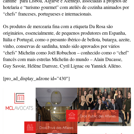
cantine” para Lisboa, Algarve e Alentejo, associadas a projetos de
hotelaria e “turismo gourmet” com ateliês de cozinha animados por
“chefs” franceses, portugueses e internacionais.
Os produtos de mercearia fina com a etiqueta Da Rosa são
originários, essencialmente, de pequenos produtores em Espanha,
Itália e Portugal, como o presunto ibérico de bellota, butarga, azeite,
vinho, conservas de sardinha, tendo sido aprovados por vários
“chefs” Michelin como Joël Robuchon – conhecido como o “chef”
francês com mais estrelas Michelin do mundo – Alain Ducasse,
Guy Savoie, Hélène Darroze, Cyril Lignac ou Yannick Alléno.
[pro_ad_display_adzone id=”430″]