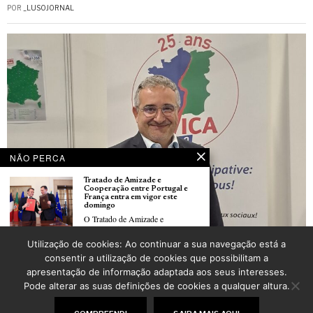
POR
_LUSOJORNAL
NÃO PERCA
Tratado de Amizade e
Cooperação entre Portugal e
França entra em vigor este
domingo
O Tratado de Amizade e
Cooperação
CIVICA met en lumière l’engagement des Français d’origine portugaise au Salon des
Utilização de cookies: Ao continuar a sua navegação está a
Maires d’Île-de-France
Cristina Gonçalves Pereira
consentir a utilização de cookies que possibilitam a
POR
FANNY SIRAND-REY
eleita Maire-Adjointe de Allonne
apresentação de informação adaptada aos seus interesses.
(60)
A Transmontana Cristina
Pode alterar as suas definições de cookies a qualquer altura.
Gonçalves Pereira foi
©
2026
LusoJornal | Todos os direitos reservados