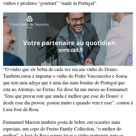
vinhos e produtos “gourmet” “made in Portugal”.
“O vinho que ele bebia de cada vez era um vinho do Douro.
Também estou a importar o vinho do Pedro Vasconcelos e Sousa
que tem uma adega que é uma das mais bonitas de Portugal que
está no Alentejo, no Freixo. Eu disse há uns meses ao Emmanuel:
‘Tens que provar este que ainda é melhor que esse do Douro’ e
desde esse dia provou, gostou muito e quando vem é esse”, contou à
Lusa José da Rosa.
Emmanuel Macron também gosta de beber, em ocasiões mais
especiais, um copo do Freixo Family Collection, “o melhor do
melhor”, e José da Rosa espera levar o vinho português para os