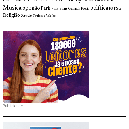
livros
Lyon
Lille
Lisboa
Lusitanos de Saint Maur
Marseille
Medias
Musica
política
opinião
Paris
Paris Saint Germain
PSG
Poesia
PS
Religião
Saude
Toulouse
Voleibol
Publicidade