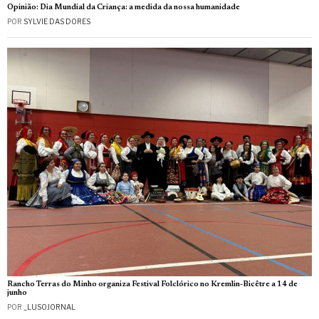
Opinião: Dia Mundial da Criança: a medida da nossa humanidade
POR
SYLVIE DAS DORES
Rancho Terras do Minho organiza Festival Folclórico no Kremlin-Bicêtre a 14 de
junho
POR
_LUSOJORNAL