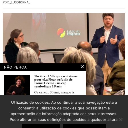
POR
_LUSOJORNAL
NÃO PERCA
Théâtre : 150 représentations
pour «La Fleur au fusil» de
Lionel Cecilio – un cap
symbolique à Paris
Ce samedi, 30 mai, marque la
Balcão do Emigrante lança “a primeira plataforma de formação criada
Utilização de cookies: Ao continuar a sua navegação está a
exclusivamente para emigrantes portugueses”
Le 7 juin, le nouveau festival
consentir a utilização de cookies que possibilitam a
POR
CARLOS PEREIRA
‘Luso Festival’ fera vibrer
apresentação de informação adaptada aos seus interesses.
Chambéry au rythme de la
culture portugaise
Pode alterar as suas definições de cookies a qualquer altura.
Organisé par le Président de
©
2026
LusoJornal | Todos os direitos reservados
l’Arena