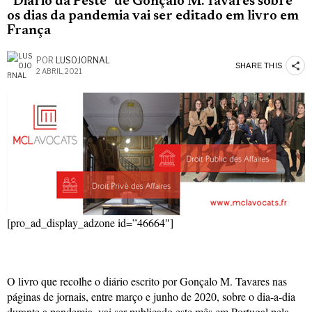
“Diário da Peste” de Gonçalo M. Tavares sobre
os dias da pandemia vai ser editado em livro em
França
POR
LUSOJORNAL
SHARE THIS
2 ABRIL, 2021
[pro_ad_display_adzone id=”46664″]
O livro que recolhe o diário escrito por Gonçalo M. Tavares nas
páginas de jornais, entre março e junho de 2020, sobre o dia-a-dia
durante a pandemia, vai ser publicado este mês em Portugal pela