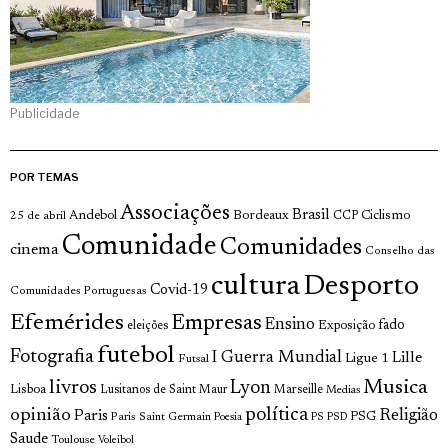
Publicidade
POR TEMAS
Associações
Brasil
Andebol
Bordeaux
Ciclismo
25 de abril
CCP
Comunidade
Comunidades
cinema
Conselho das
cultura
Desporto
Covid-19
Comunidades Portuguesas
Efemérides
Empresas
Ensino
fado
Exposição
eleições
futebol
Fotografia
I Guerra Mundial
Lille
Ligue 1
Futsal
livros
Musica
Lyon
Lisboa
Lusitanos de Saint Maur
Marseille
Medias
opinião
política
Religião
Paris
Paris Saint Germain
PSG
Poesia
PS
PSD
Saude
Toulouse
Voleibol