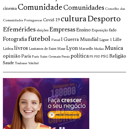
Comunidade
Comunidades
cinema
Conselho das
cultura
Desporto
Covid-19
Comunidades Portuguesas
Efemérides
Empresas
Ensino
fado
Exposição
eleições
futebol
Fotografia
I Guerra Mundial
Lille
Ligue 1
Futsal
livros
Musica
Lyon
Lisboa
Lusitanos de Saint Maur
Marseille
Medias
opinião
política
Religião
Paris
Paris Saint Germain
PSG
Poesia
PS
PSD
Saude
Toulouse
Voleibol