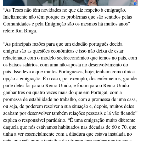
“As Teses não têm novidades no que diz respeito à emigração.
Infelizmente não têm porque os problemas que são sentidos pelas
Comunidades e pela Emigração são os mesmos há muitos anos”
refere Rui Braga.
“As principais razões para que um cidadão português decida
emigrar são as questões económicas e isso não deixa de estar
relacionado com o modelo socioeconómico que temos no país, com
os baixos salários, com uma não-aposta no desenvolvimento do
país. Isso leva a que muitos Portugueses, hoje, tenham como única
opção a emigração. É o caso, por exemplo, dos enfermeiros, grande
parte deles foi para o Reino Unido, e foram para o Reino Unido
ganhar três ou quatro vezes mais do que em Portugal, com a
promessa de estabilidade no trabalho, com a promessa de uma casa,
ou seja, de poderem resolver a sua situação e, depois, muitos deles
acabam por desenvolver também relações pessoais e lá vão ficando”
explica o responsável partidário. “É uma emigração muito diferente
daquela que nós estávamos habituados nas décadas de 60 e 70, que
tinha a ver essencialmente com a ditadura que estava instalada no
país, que saía com a tentativa de vir para fora ganhar uns trocos e