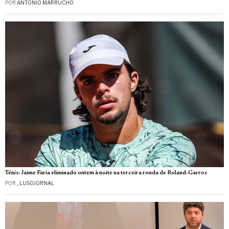
POR
ANTÓNIO MARRUCHO
Ténis: Jaime Faria eliminado ontem à noite na terceira ronda de Roland-Garros
POR
_LUSOJORNAL