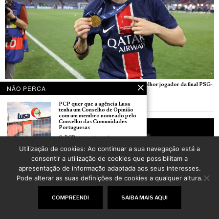
Liga dos Campeões: Bicampeão europeu Vitinha eleito melhor jogador da final PSG-
NÃO PERCA
Arsenal
POR
_LUSOJORNAL
PCP quer que a agência Lusa
tenha um Conselho de Opinião
com um membro nomeado pelo
Conselho das Comunidades
Portuguesas
O PCP apresentou esta semana um
Utilização de cookies: Ao continuar a sua navegação está a
PCP/França comemorou os 52
consentir a utilização de cookies que possibilitam a
anos do 25 de Abril em Vitry-
apresentação de informação adaptada aos seus interesses.
sur-Seine
O Coletivo do PCP em França
Pode alterar as suas definições de cookies a qualquer altura.
COMPREENDI
SAIBA MAIS AQUI