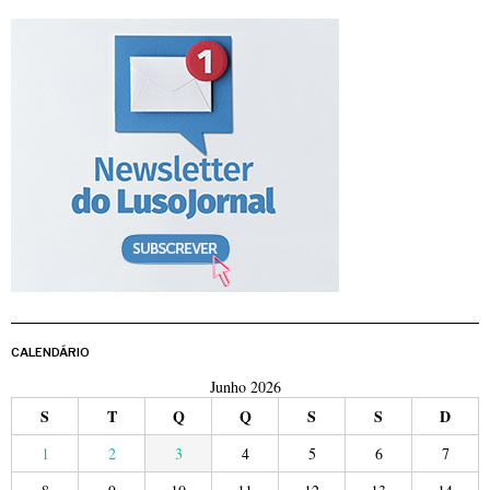
CALENDÁRIO
Junho 2026
S
T
Q
Q
S
S
D
1
2
3
4
5
6
7