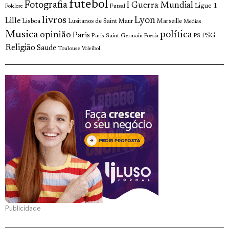
futebol
Fotografia
I Guerra Mundial
Ligue 1
Futsal
Folclore
livros
Lyon
Lille
Lisboa
Lusitanos de Saint Maur
Marseille
Medias
Musica
política
opinião
Paris
Paris Saint Germain
PSG
Poesia
PS
Religião
Saude
Toulouse
Voleibol
Publicidade