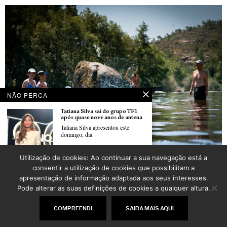
NÃO PERCA
Tatiana Silva sai do grupo TF1
após quase nove anos de antena
Tatiana Silva apresentou este
domingo, dia
Vacances : Pour les Portugais de France, le Portugal reste avant tout une affaire de
Utilização de cookies: Ao continuar a sua navegação está a
cœur
Região dos Vinhos Verdes
consentir a utilização de cookies que possibilitam a
POR
JENIFER PINATEL
mostrou-se em Paris com 37
apresentação de informação adaptada aos seus interesses.
produtores
Trinta e sete produtores da Região
Pode alterar as suas definições de cookies a qualquer altura.
©
2026
LusoJornal | Todos os direitos reservados
COMPREENDI
SAIBA MAIS AQUI