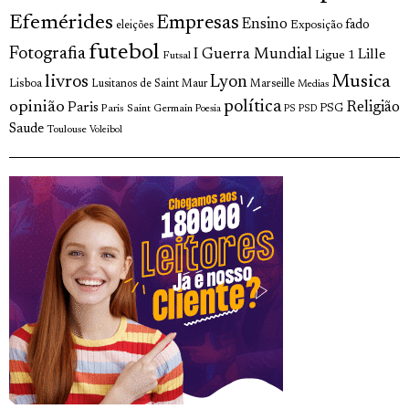
Efemérides
Empresas
Ensino
fado
Exposição
eleições
futebol
Fotografia
I Guerra Mundial
Lille
Ligue 1
Futsal
livros
Musica
Lyon
Lisboa
Lusitanos de Saint Maur
Marseille
Medias
opinião
política
Religião
Paris
Paris Saint Germain
PSG
Poesia
PS
PSD
Saude
Toulouse
Voleibol