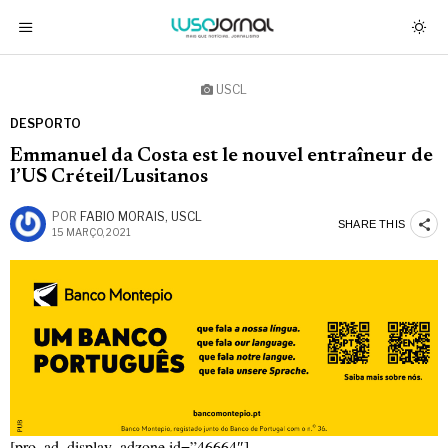
USCL
DESPORTO
Emmanuel da Costa est le nouvel entraîneur de
l’US Créteil/Lusitanos
POR
FABIO MORAIS, USCL
SHARE THIS
15 MARÇO, 2021
[pro_ad_display_adzone id=”46664″]