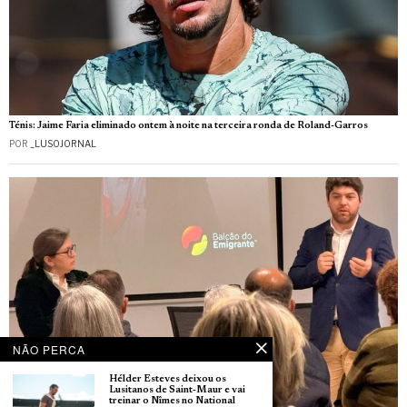
Ténis: Jaime Faria eliminado ontem à noite na terceira ronda de Roland-Garros
POR
_LUSOJORNAL
NÃO PERCA
Hélder Esteves deixou os
Lusitanos de Saint‑Maur e vai
treinar o Nîmes no National