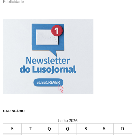
Publicidade
CALENDÁRIO
Junho 2026
S
T
Q
Q
S
S
D