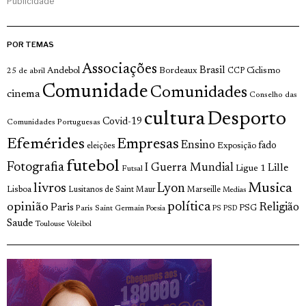
Publicidade
POR TEMAS
Associações
Brasil
Andebol
Bordeaux
Ciclismo
25 de abril
CCP
Comunidade
Comunidades
cinema
Conselho das
cultura
Desporto
Covid-19
Comunidades Portuguesas
Efemérides
Empresas
Ensino
fado
Exposição
eleições
futebol
Fotografia
I Guerra Mundial
Lille
Ligue 1
Futsal
livros
Musica
Lyon
Lisboa
Lusitanos de Saint Maur
Marseille
Medias
opinião
política
Religião
Paris
Paris Saint Germain
PSG
Poesia
PS
PSD
Saude
Toulouse
Voleibol