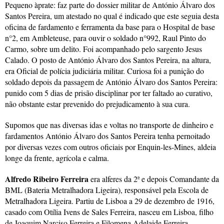
Pequeno àprate: faz parte do dossier militar de António Álvaro dos
Santos Pereira, um atestado no qual é indicado que este seguia desta
oficina de fardamento e ferramenta da base para o Hospital de base
n°2, em Ambleteuse, para ouvir o soldado n°992, Raul Pinto do
Carmo, sobre um delito. Foi acompanhado pelo sargento Jesus
Calado. O posto de António Álvaro dos Santos Pereira, na altura,
era Oficial de polícia judiciária militar. Curiosa foi a punição do
soldado depois da passagem de António Álvaro dos Santos Pereira:
punido com 5 dias de prisão disciplinar por ter faltado ao curativo,
não obstante estar prevenido do prejudicamento à sua cura.
Supomos que nas diversas idas e voltas no transporte de dinheiro e
fardamentos António Álvaro dos Santos Pereira tenha pernoitado
por diversas vezes com outros oficiais por Enquin-les-Mines, aldeia
longe da frente, agrícola e calma.
Alfredo Ribeiro Ferreira
era alferes da 2ª e depois Comandante da
BML (Bateria Metralhadora Ligeira), responsável pela Escola de
Metralhadora Ligeira. Partiu de Lisboa a 29 de dezembro de 1916,
casado com Otília Ivens de Sales Ferreira, nasceu em Lisboa, filho
de Joaquim Narciso Ferreira e Filomena Adelaide Ferreira,