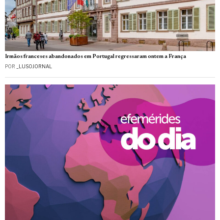
Irmãos franceses abandonados em Portugal regressaram ontem a França
POR
_LUSOJORNAL