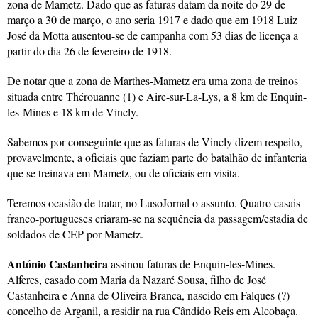
zona de Mametz. Dado que as faturas datam da noite do 29 de
março a 30 de março, o ano seria 1917 e dado que em 1918 Luiz
José da Motta ausentou-se de campanha com 53 dias de licença a
partir do dia 26 de fevereiro de 1918.
De notar que a zona de Marthes-Mametz era uma zona de treinos
situada entre Thérouanne (1) e Aire-sur-La-Lys, a 8 km de Enquin-
les-Mines e 18 km de Vincly.
Sabemos por conseguinte que as faturas de Vincly dizem respeito,
provavelmente, a oficiais que faziam parte do batalhão de infanteria
que se treinava em Mametz, ou de oficiais em visita.
Teremos ocasião de tratar, no LusoJornal o assunto. Quatro casais
franco-portugueses criaram-se na sequência da passagem/estadia de
soldados de CEP por Mametz.
António Castanheira
assinou faturas de Enquin-les-Mines.
Alferes, casado com Maria da Nazaré Sousa, filho de José
Castanheira e Anna de Oliveira Branca, nascido em Falques (?)
concelho de Arganil, a residir na rua Cândido Reis em Alcobaça.