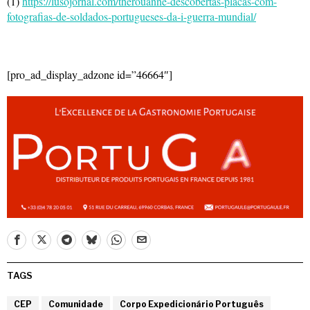
(1)
https://lusojornal.com/therouanne-descobertas-placas-com-
fotografias-de-soldados-portugueses-da-i-guerra-mundial/
[pro_ad_display_adzone id=”46664″]
TAGS
CEP
Comunidade
Corpo Expedicionário Português