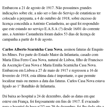
Embarcou a 21 de agosto de 1917. Não possuímos grandes
indicações sobre ele, a não ser o fato do Serviço de estatísticas ter
colocado a pergunta, a 4 de outubro de 1918, sobre excesso de
licença concedida a António Castanheira, ao qual foi respondido
que este estando no serviço E.A.S.A (?) desde 16/01 do corrente
ano, a António Castanheira foram dados 53 dias de licença de
campanha a partir do 8 de agosto.
Carlos Alberto Scarnicha Casa Nova
, assinou faturas de Enquin-
les-Mines. Fez parte do Estado Maior da Infantaria, casado com
Maria Elisa Ferro Casa Nova, natural de Lisboa, filho de Francisco
da Ascenção Casa Nova e Maria Emília Scarnicha Casa Nova.
Embarcou em Lisboa a 27 de maio de 1917 e regressou a 16 de
fevereiro de 1918, esta última data é importante, o que permite
localizar mais ou menos a data das faturas. Carlos Casa Nova estava
ligado ao 1° Batalhão de Infantaria.
Dá baixa ao hospital a 24 de dezembro, dado as datas em que
esteve em França, foi forçosamente em fins de 1917. É evacuado
para o hospital de base n°32 em 29 de dezembro, foi-lhe dado alta a