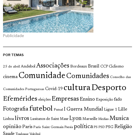
Publicidade
POR TEMAS
Associações
Brasil
Andebol
Bordeaux
Ciclismo
25 de abril
CCP
Comunidade
Comunidades
cinema
Conselho das
cultura
Desporto
Covid-19
Comunidades Portuguesas
Efemérides
Empresas
Ensino
fado
Exposição
eleições
futebol
Fotografia
I Guerra Mundial
Lille
Ligue 1
Futsal
livros
Musica
Lyon
Lisboa
Lusitanos de Saint Maur
Marseille
Medias
opinião
política
Religião
Paris
Paris Saint Germain
PSG
Poesia
PS
PSD
Saude
Toulouse
Voleibol