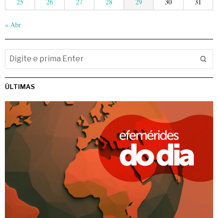
25
26
27
28
29
30
31
« Abr
ÚLTIMAS