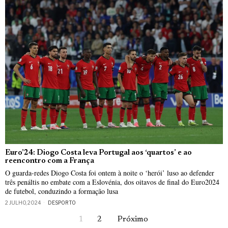
Euro’24: Diogo Costa leva Portugal aos ‘quartos’ e ao
reencontro com a França
O guarda-redes Diogo Costa foi ontem à noite o ‘herói’ luso ao defender
três penáltis no embate com a Eslovénia, dos oitavos de final do Euro2024
de futebol, conduzindo a formação lusa
2 JULHO, 2024
DESPORTO
1
2
Próximo