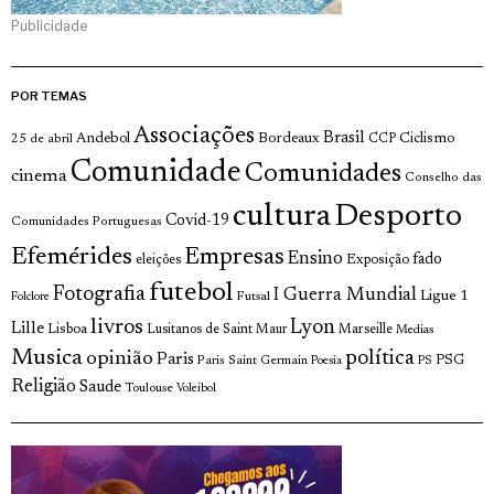
Publicidade
POR TEMAS
Associações
Brasil
Andebol
Bordeaux
Ciclismo
25 de abril
CCP
Comunidade
Comunidades
cinema
Conselho das
cultura
Desporto
Covid-19
Comunidades Portuguesas
Efemérides
Empresas
Ensino
fado
Exposição
eleições
futebol
Fotografia
I Guerra Mundial
Ligue 1
Futsal
Folclore
livros
Lyon
Lille
Lisboa
Lusitanos de Saint Maur
Marseille
Medias
Musica
política
opinião
Paris
Paris Saint Germain
PSG
Poesia
PS
Religião
Saude
Toulouse
Voleibol