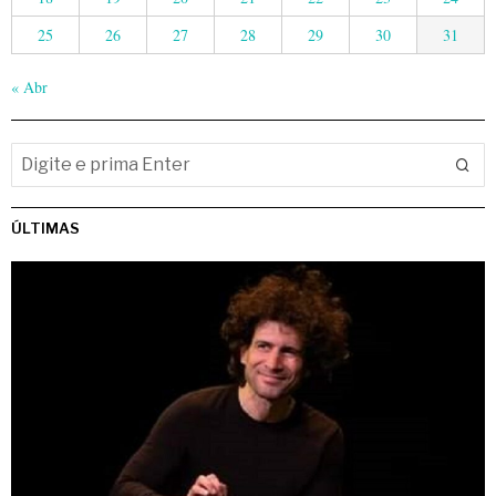
25
26
27
28
29
30
31
« Abr
ÚLTIMAS