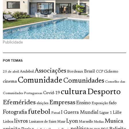
Publicidade
POR TEMAS
Associações
Brasil
Andebol
Bordeaux
Ciclismo
25 de abril
CCP
Comunidade
Comunidades
cinema
Conselho das
cultura
Desporto
Covid-19
Comunidades Portuguesas
Efemérides
Empresas
Ensino
fado
Exposição
eleições
futebol
Fotografia
I Guerra Mundial
Lille
Ligue 1
Futsal
livros
Musica
Lyon
Lisboa
Lusitanos de Saint Maur
Marseille
Medias