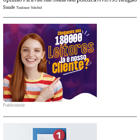
opinião
política
Religião
Paris
Paris Saint Germain
PSG
Poesia
PS
PSD
Saude
Toulouse
Voleibol
Publicidade