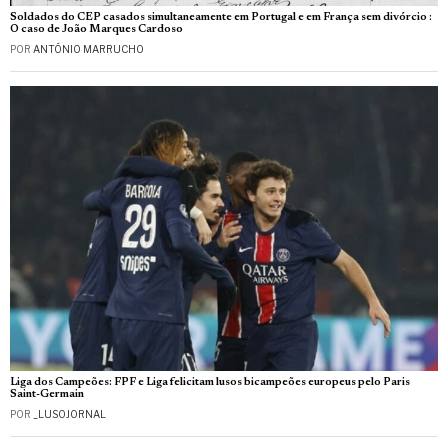
Soldados do CEP casados simultaneamente em Portugal e em França sem divórcio :
O caso de João Marques Cardoso
POR
ANTÓNIO MARRUCHO
Liga dos Campeões: FPF e Liga felicitam lusos bicampeões europeus pelo Paris
Saint-Germain
POR
_LUSOJORNAL