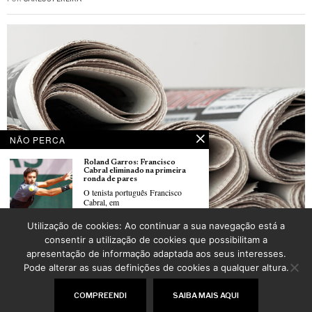
NÃO PERCA
Roland Garros: Francisco
Cabral eliminado na primeira
ronda de pares
O tenista português Francisco
Cabral, em
Utilização de cookies: Ao continuar a sua navegação está a
Arquivos da versão em papel do LusoJornal já estão disponíveis
Roland Garros: Jaime Faria bate
consentir a utilização de cookies que possibilitam a
POR
_LUSOJORNAL
alemão Jan-Lennard Struff e
apresentação de informação adaptada aos seus interesses.
passa à terceira ronda
O ‘qualifier’ Jaime Faria, número
Pode alterar as suas definições de cookies a qualquer altura.
dois
©
2026
LusoJornal | Todos os direitos reservados
COMPREENDI
SAIBA MAIS AQUI