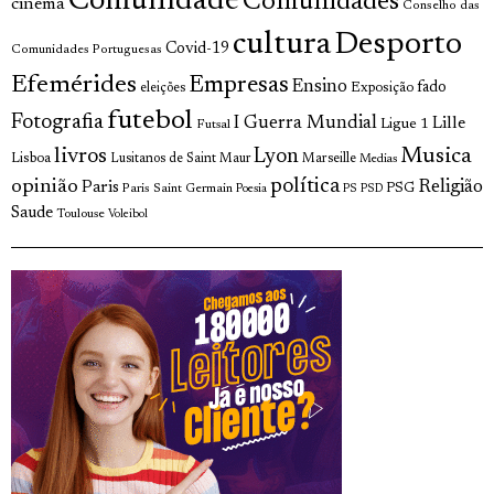
Comunidade
Comunidades
cinema
Conselho das
cultura
Desporto
Covid-19
Comunidades Portuguesas
Efemérides
Empresas
Ensino
fado
Exposição
eleições
futebol
Fotografia
I Guerra Mundial
Lille
Ligue 1
Futsal
livros
Musica
Lyon
Lisboa
Lusitanos de Saint Maur
Marseille
Medias
opinião
política
Religião
Paris
Paris Saint Germain
PSG
Poesia
PS
PSD
Saude
Toulouse
Voleibol