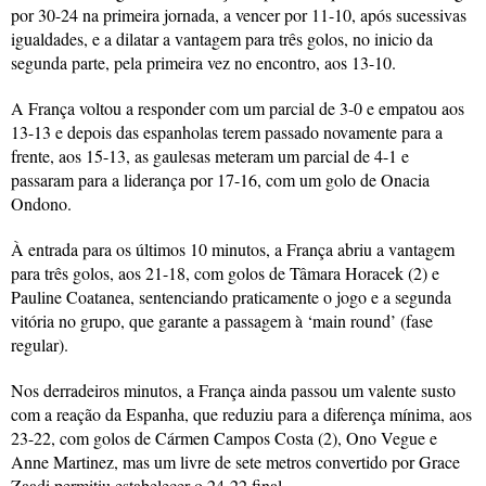
por 30-24 na primeira jornada, a vencer por 11-10, após sucessivas
igualdades, e a dilatar a vantagem para três golos, no inicio da
segunda parte, pela primeira vez no encontro, aos 13-10.
A França voltou a responder com um parcial de 3-0 e empatou aos
13-13 e depois das espanholas terem passado novamente para a
frente, aos 15-13, as gaulesas meteram um parcial de 4-1 e
passaram para a liderança por 17-16, com um golo de Onacia
Ondono.
À entrada para os últimos 10 minutos, a França abriu a vantagem
para três golos, aos 21-18, com golos de Tâmara Horacek (2) e
Pauline Coatanea, sentenciando praticamente o jogo e a segunda
vitória no grupo, que garante a passagem à ‘main round’ (fase
regular).
Nos derradeiros minutos, a França ainda passou um valente susto
com a reação da Espanha, que reduziu para a diferença mínima, aos
23-22, com golos de Cármen Campos Costa (2), Ono Vegue e
Anne Martinez, mas um livre de sete metros convertido por Grace
Zaadi permitiu estabelecer o 24-22 final.