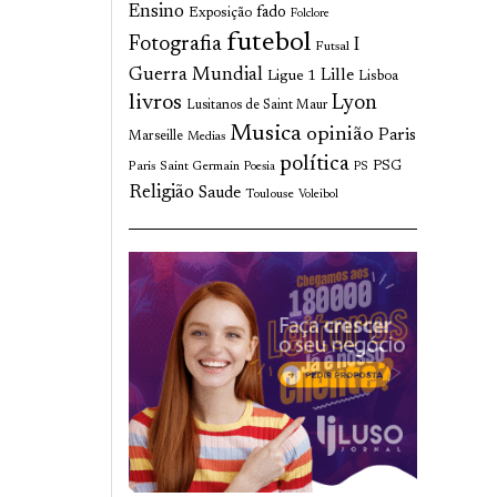
Ensino
fado
Exposição
Folclore
futebol
Fotografia
I
Futsal
Guerra Mundial
Lille
Ligue 1
Lisboa
livros
Lyon
Lusitanos de Saint Maur
Musica
opinião
Paris
Marseille
Medias
política
Paris Saint Germain
PSG
Poesia
PS
Religião
Saude
Toulouse
Voleibol