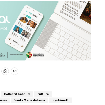
Collectif Kaboum
cultura
arius
Santa Maria da Feira
Système D