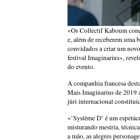
«Os Collectif Kaboum conqu
e, além de receberem uma b
convidados a criar um novo
festival Imaginarius», rev
do evento.
A companhia francesa desta
Mais Imaginarius de 2019 a
júri internacional constitu
«’Système D’ é um espetácul
misturando mestria, técnic
a mão, as alegres personag