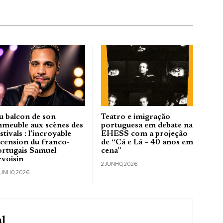
u balcon de son
Teatro e imigração
mmeuble aux scènes des
portuguesa em debate na
stivals : l’incroyable
EHESS com a projeção
scension du franco-
de “Cá e Lá – 40 anos em
ortugais Samuel
cena”
evoisin
2 JUNHO, 2026
JUNHO, 2026
al