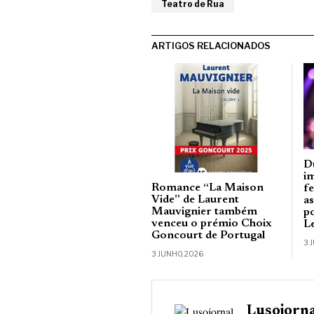
Teatro de Rua
ARTIGOS RELACIONADOS
D
i
Romance “La Maison
fe
Vide” de Laurent
a
Mauvignier também
p
venceu o prémio Choix
L
Goncourt de Portugal
3 
3 JUNHO, 2026
Lusojorn