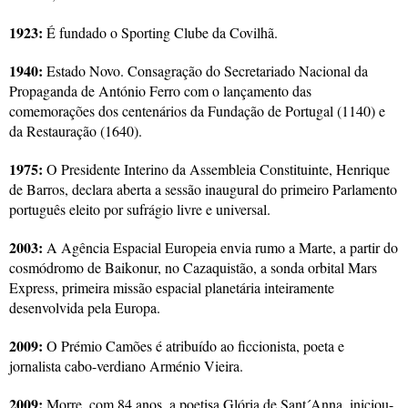
1923:
É fundado o Sporting Clube da Covilhã.
1940:
Estado Novo. Consagração do Secretariado Nacional da
Propaganda de António Ferro com o lançamento das
comemorações dos centenários da Fundação de Portugal (1140) e
da Restauração (1640).
1975:
O Presidente Interino da Assembleia Constituinte, Henrique
de Barros, declara aberta a sessão inaugural do primeiro Parlamento
português eleito por sufrágio livre e universal.
2003:
A Agência Espacial Europeia envia rumo a Marte, a partir do
cosmódromo de Baikonur, no Cazaquistão, a sonda orbital Mars
Express, primeira missão espacial planetária inteiramente
desenvolvida pela Europa.
2009:
O Prémio Camões é atribuído ao ficcionista, poeta e
jornalista cabo-verdiano Arménio Vieira.
2009:
Morre, com 84 anos, a poetisa Glória de Sant´Anna, iniciou-