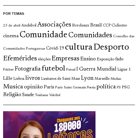
POR TEMAS
Associações
Brasil
Andebol
Bordeaux
Ciclismo
25 de abril
CCP
Comunidade
Comunidades
cinema
Conselho das
cultura
Desporto
Covid-19
Comunidades Portuguesas
Efemérides
Empresas
Ensino
fado
Exposição
eleições
futebol
Fotografia
I Guerra Mundial
Ligue 1
Futsal
Folclore
livros
Lyon
Lille
Lisboa
Lusitanos de Saint Maur
Marseille
Medias
Musica
política
opinião
Paris
Paris Saint Germain
PSG
Poesia
PS
Religião
Saude
Toulouse
Voleibol