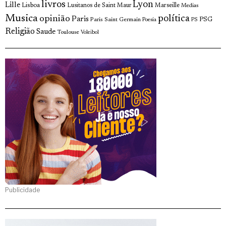
livros
Lyon
Lille
Lisboa
Lusitanos de Saint Maur
Marseille
Medias
Musica
política
opinião
Paris
Paris Saint Germain
PSG
Poesia
PS
Religião
Saude
Toulouse
Voleibol
Publicidade