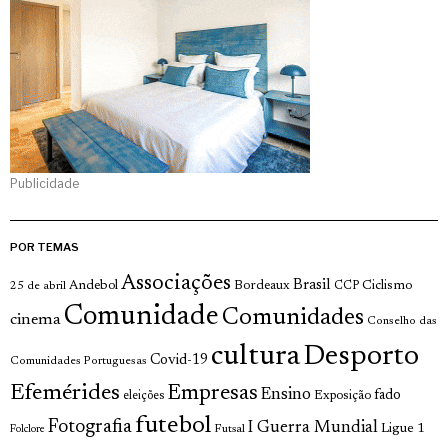
Publicidade
POR TEMAS
Associações
Brasil
Andebol
Bordeaux
Ciclismo
25 de abril
CCP
Comunidade
Comunidades
cinema
Conselho das
cultura
Desporto
Covid-19
Comunidades Portuguesas
Efemérides
Empresas
Ensino
fado
Exposição
eleições
futebol
Fotografia
I Guerra Mundial
Ligue 1
Futsal
Folclore