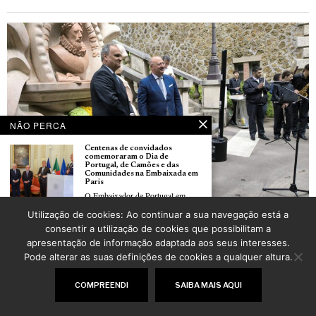
NÃO PERCA
Centenas de convidados
comemoraram o Dia de
Portugal, de Camões e das
Comunidades na Embaixada em
Paris
O Embaixador de Portugal em
França,
Utilização de cookies: Ao continuar a sua navegação está a
Le Salon des Maires d’Île-de-
consentir a utilização de cookies que possibilitam a
Embaixador de Portugal e Ministro da Agricultura homenagearam Camões em Paris
France : un point de rencontre
apresentação de informação adaptada aos seus interesses.
aussi pour les élus portugais
POR
CARLOS PEREIRA
L’édition 2026 du salon de l’AMIF
Pode alterar as suas definições de cookies a qualquer altura.
©
2026
LusoJornal | Todos os direitos reservados
COMPREENDI
SAIBA MAIS AQUI