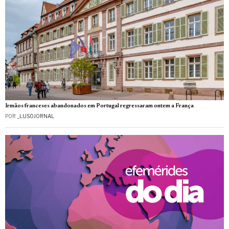
Irmãos franceses abandonados em Portugal regressaram ontem a França
POR
_LUSOJORNAL