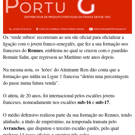
Os ‘verde rubros’ recorreram ao seu site oficial para oficializar a
ligação com o jovem franco-senegalês, que fez a sua formação nos
Rennes
franceses do
, emblema no qual se cruzou com o guardião
Romain Salin, que regressou ao Marítimo sete anos depois.
Na mesma nota, os ‘leões’ do Almirante Reis dão conta que a
formação que milita na Ligue 1 francesa “detém uma percentagem
do passe numa futura venda”.
O atleta, de 20 anos, foi internacional pelos escalões jovens
sub-16
sub-17
franceses, nomeadamente nos escalões
e
.
O médio defensivo realizou parte da sua formação no Rennes, tendo
alinhado, a título de empréstimo, na temporada transata pelo
Avranches
, que disputou o terceiro escalão gaulês, pelo qual
realizou 14 jogos oficiais e apontou três golos.