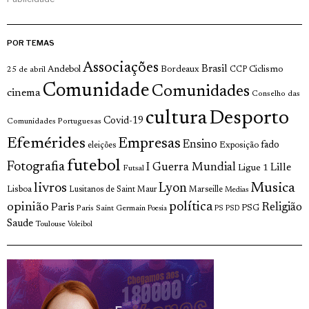
POR TEMAS
Associações
Brasil
Andebol
Bordeaux
Ciclismo
25 de abril
CCP
Comunidade
Comunidades
cinema
Conselho das
cultura
Desporto
Covid-19
Comunidades Portuguesas
Efemérides
Empresas
Ensino
fado
Exposição
eleições
futebol
Fotografia
I Guerra Mundial
Lille
Ligue 1
Futsal
livros
Musica
Lyon
Lisboa
Lusitanos de Saint Maur
Marseille
Medias
opinião
política
Religião
Paris
Paris Saint Germain
PSG
Poesia
PS
PSD
Saude
Toulouse
Voleibol