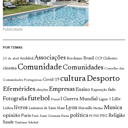
Publicidade
POR TEMAS
Associações
Brasil
Andebol
Bordeaux
Ciclismo
25 de abril
CCP
Comunidade
Comunidades
cinema
Conselho das
cultura
Desporto
Covid-19
Comunidades Portuguesas
Efemérides
Empresas
Ensino
fado
Exposição
eleições
futebol
Fotografia
I Guerra Mundial
Lille
Ligue 1
Futsal
livros
Musica
Lyon
Lisboa
Lusitanos de Saint Maur
Marseille
Medias
opinião
política
Religião
Paris
Paris Saint Germain
PSG
Poesia
PS
PSD
Saude
Toulouse
Voleibol