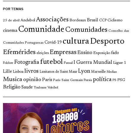
POR TEMAS
Associações
Brasil
Andebol
Bordeaux
Ciclismo
25 de abril
CCP
Comunidade
Comunidades
cinema
Conselho das
cultura
Desporto
Covid-19
Comunidades Portuguesas
Efemérides
Empresas
Ensino
fado
Exposição
eleições
futebol
Fotografia
I Guerra Mundial
Ligue 1
Futsal
Folclore
livros
Lyon
Lille
Lisboa
Lusitanos de Saint Maur
Marseille
Medias
Musica
política
opinião
Paris
Paris Saint Germain
PSG
Poesia
PS
Religião
Saude
Toulouse
Voleibol