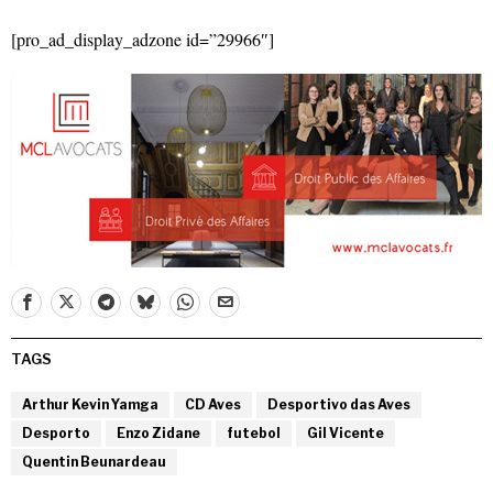
[pro_ad_display_adzone id=”29966″]
TAGS
Arthur Kevin Yamga
CD Aves
Desportivo das Aves
Desporto
Enzo Zidane
futebol
Gil Vicente
Quentin Beunardeau