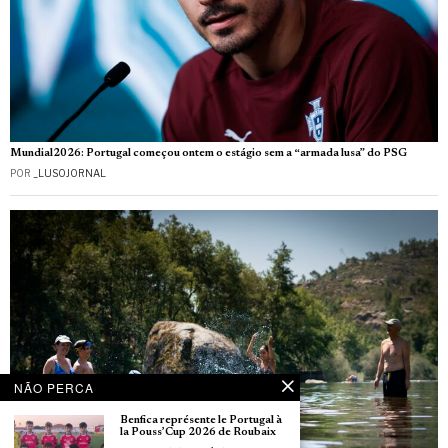
Mundial2026: Portugal começou ontem o estágio sem a “armada lusa” do PSG
POR
_LUSOJORNAL
NÃO PERCA
Benfica représente le Portugal à
la Pouss’Cup 2026 de Roubaix