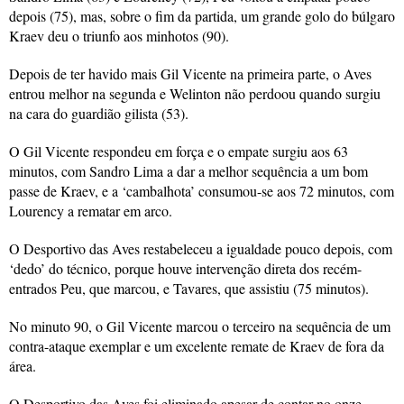
depois (75), mas, sobre o fim da partida, um grande golo do búlgaro
Kraev deu o triunfo aos minhotos (90).
Depois de ter havido mais Gil Vicente na primeira parte, o Aves
entrou melhor na segunda e Welinton não perdoou quando surgiu
na cara do guardião gilista (53).
O Gil Vicente respondeu em força e o empate surgiu aos 63
minutos, com Sandro Lima a dar a melhor sequência a um bom
passe de Kraev, e a ‘cambalhota’ consumou-se aos 72 minutos, com
Lourency a rematar em arco.
O Desportivo das Aves restabeleceu a igualdade pouco depois, com
‘dedo’ do técnico, porque houve intervenção direta dos recém-
entrados Peu, que marcou, e Tavares, que assistiu (75 minutos).
No minuto 90, o Gil Vicente marcou o terceiro na sequência de um
contra-ataque exemplar e um excelente remate de Kraev de fora da
área.
O Desportivo das Aves foi eliminado apesar de contar no onze