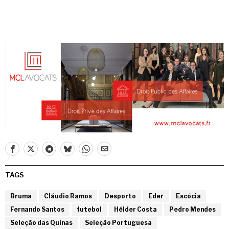
TAGS
Bruma
Cláudio Ramos
Desporto
Eder
Escócia
Fernando Santos
futebol
Hélder Costa
Pedro Mendes
Seleção das Quinas
Seleção Portuguesa