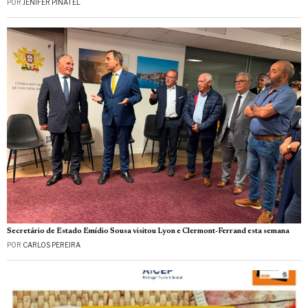
POR
JENIFER PINATEL
Secretário de Estado Emídio Sousa visitou Lyon e Clermont-Ferrand esta semana
POR
CARLOS PEREIRA