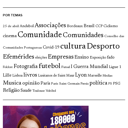
POR TEMAS
Associações
Brasil
Andebol
Bordeaux
Ciclismo
25 de abril
CCP
Comunidade
Comunidades
cinema
Conselho das
cultura
Desporto
Covid-19
Comunidades Portuguesas
Efemérides
Empresas
Ensino
fado
Exposição
eleições
futebol
Fotografia
I Guerra Mundial
Ligue 1
Futsal
Folclore
livros
Lyon
Lille
Lisboa
Lusitanos de Saint Maur
Marseille
Medias
Musica
política
opinião
Paris
Paris Saint Germain
PSG
Poesia
PS
Religião
Saude
Toulouse
Voleibol