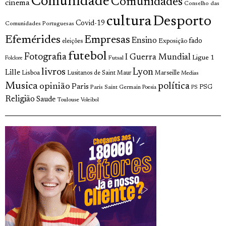
Comunidade
Comunidades
cinema
Conselho das
cultura
Desporto
Covid-19
Comunidades Portuguesas
Efemérides
Empresas
Ensino
fado
Exposição
eleições
futebol
Fotografia
I Guerra Mundial
Ligue 1
Futsal
Folclore
livros
Lyon
Lille
Lisboa
Lusitanos de Saint Maur
Marseille
Medias
Musica
política
opinião
Paris
Paris Saint Germain
PSG
Poesia
PS
Religião
Saude
Toulouse
Voleibol