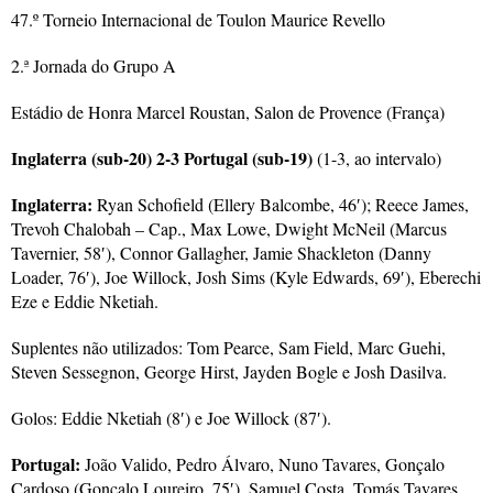
47.º Torneio Internacional de Toulon Maurice Revello
2.ª Jornada do Grupo A
Estádio de Honra Marcel Roustan, Salon de Provence (França)
Inglaterra (sub-20) 2-3 Portugal (sub-19)
(1-3, ao intervalo)
Inglaterra:
Ryan Schofield (Ellery Balcombe, 46′); Reece James,
Trevoh Chalobah – Cap., Max Lowe, Dwight McNeil (Marcus
Tavernier, 58′), Connor Gallagher, Jamie Shackleton (Danny
Loader, 76′), Joe Willock, Josh Sims (Kyle Edwards, 69′), Eberechi
Eze e Eddie Nketiah.
Suplentes não utilizados: Tom Pearce, Sam Field, Marc Guehi,
Steven Sessegnon, George Hirst, Jayden Bogle e Josh Dasilva.
Golos: Eddie Nketiah (8′) e Joe Willock (87′).
Portugal:
João Valido, Pedro Álvaro, Nuno Tavares, Gonçalo
Cardoso (Gonçalo Loureiro, 75′), Samuel Costa, Tomás Tavares,