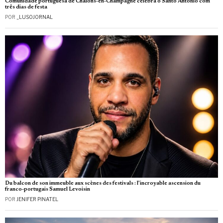
Comunidade portuguesa de Châlons-en-Champagne celebra o Santo António com
três dias de festa
POR
_LUSOJORNAL
Du balcon de son immeuble aux scènes des festivals : l’incroyable ascension du
franco-portugais Samuel Levoisin
POR
JENIFER PINATEL