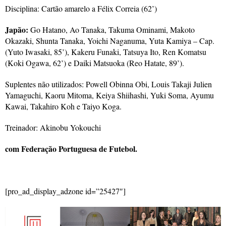
Disciplina: Cartão amarelo a Félix Correia (62’)
Japão:
Go Hatano, Ao Tanaka, Takuma Ominami, Makoto
Okazaki, Shunta Tanaka, Yoichi Naganuma, Yuta Kamiya – Cap.
(Yuto Iwasaki, 85’), Kakeru Funaki, Tatsuya Ito, Ren Komatsu
(Koki Ogawa, 62’) e Daiki Matsuoka (Reo Hatate, 89’).
Suplentes não utilizados: Powell Obinna Obi, Louis Takaji Julien
Yamaguchi, Kaoru Mitoma, Keiya Shiihashi, Yuki Soma, Ayumu
Kawai, Takahiro Koh e Taiyo Koga.
Treinador: Akinobu Yokouchi
com Federação Portuguesa de Futebol.
[pro_ad_display_adzone id=”25427″]