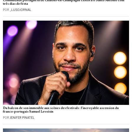
Comunidade portuguesa de Châlons-en-Champagne celebra o Santo António com
três dias de festa
POR
_LUSOJORNAL
Du balcon de son immeuble aux scènes des festivals : l’incroyable ascension du
franco-portugais Samuel Levoisin
POR
JENIFER PINATEL