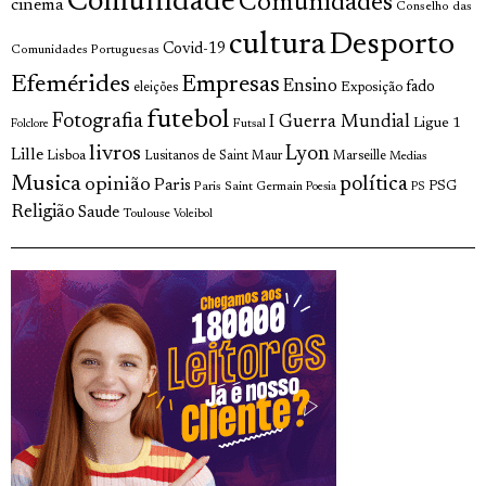
Comunidade
Comunidades
cinema
Conselho das
cultura
Desporto
Covid-19
Comunidades Portuguesas
Efemérides
Empresas
Ensino
fado
Exposição
eleições
futebol
Fotografia
I Guerra Mundial
Ligue 1
Futsal
Folclore
livros
Lyon
Lille
Lisboa
Lusitanos de Saint Maur
Marseille
Medias
Musica
política
opinião
Paris
Paris Saint Germain
PSG
Poesia
PS
Religião
Saude
Toulouse
Voleibol