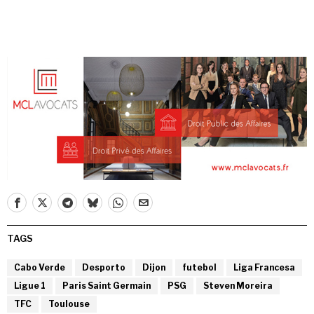
TAGS
Cabo Verde
Desporto
Dijon
futebol
Liga Francesa
Ligue 1
Paris Saint Germain
PSG
Steven Moreira
TFC
Toulouse