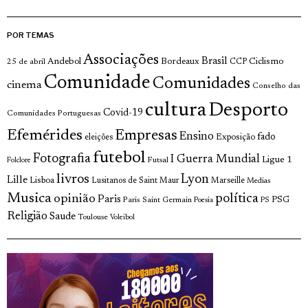
POR TEMAS
Associações
Brasil
Andebol
Bordeaux
Ciclismo
25 de abril
CCP
Comunidade
Comunidades
cinema
Conselho das
cultura
Desporto
Covid-19
Comunidades Portuguesas
Efemérides
Empresas
Ensino
fado
Exposição
eleições
futebol
Fotografia
I Guerra Mundial
Ligue 1
Futsal
Folclore
livros
Lyon
Lille
Lisboa
Lusitanos de Saint Maur
Marseille
Medias
Musica
política
opinião
Paris
Paris Saint Germain
PSG
Poesia
PS
Religião
Saude
Toulouse
Voleibol