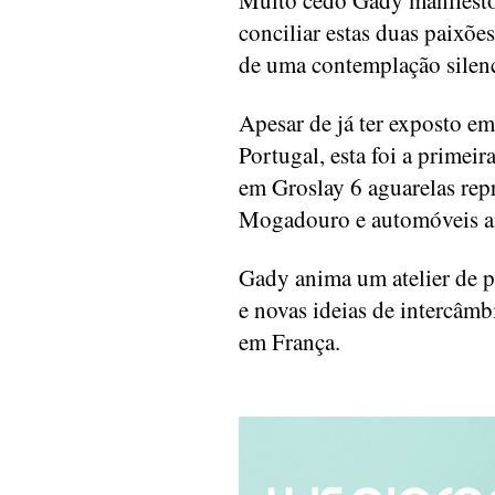
Muito cedo Gady manifestou 
conciliar estas duas paixõe
de uma contemplação silenc
Apesar de já ter exposto em
Portugal, esta foi a primeir
em Groslay 6 aguarelas rep
Mogadouro e automóveis a
Gady anima um atelier de 
e novas ideias de intercâmb
em França.