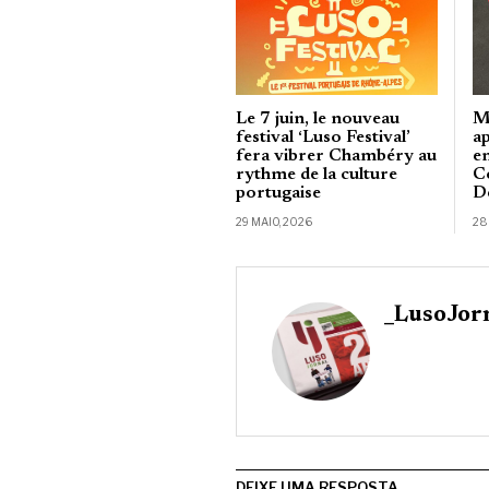
Le 7 juin, le nouveau
M
festival ‘Luso Festival’
a
fera vibrer Chambéry au
e
rythme de la culture
C
portugaise
D
29 MAIO, 2026
28
_LusoJor
DEIXE UMA RESPOSTA