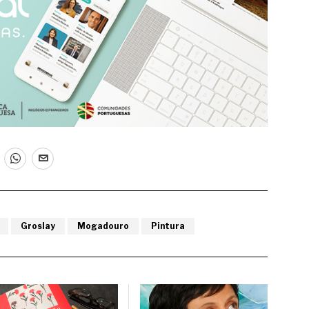
Groslay
Mogadouro
Pintura