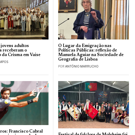
 jovens adultos
O Lugar da Emigração nas
s receberam o
Políticas Públicas: reflexão de
 da Crisma em Vaise
Manuela Aguiar na Sociedade de
Geografia de Lisboa
AMPOS
POR
ANTÓNIO MARRUCHO
ros: Francisco Cabral
Festival de folclore de Molsheim foi