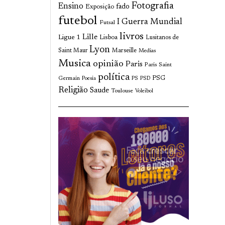
Fotografia
Ensino
fado
Exposição
futebol
I Guerra Mundial
Futsal
livros
Lille
Ligue 1
Lisboa
Lusitanos de
Lyon
Saint Maur
Marseille
Medias
Musica
opinião
Paris
Paris Saint
política
Germain
PSG
Poesia
PS
PSD
Religião
Saude
Toulouse
Voleibol