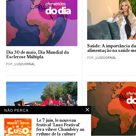
Saúde: A importância d
alimentação na saúde me
Dia 30 de maio, Dia Mundial da
Esclerose Múltipla
POR
_LUSOJORNAL
POR
_LUSOJORNAL
NÃO PERCA
Le 7 juin, le nouveau
festival ‘Luso Festival’
fera vibrer Chambéry au
rythme de la culture
Festival de folclore português em