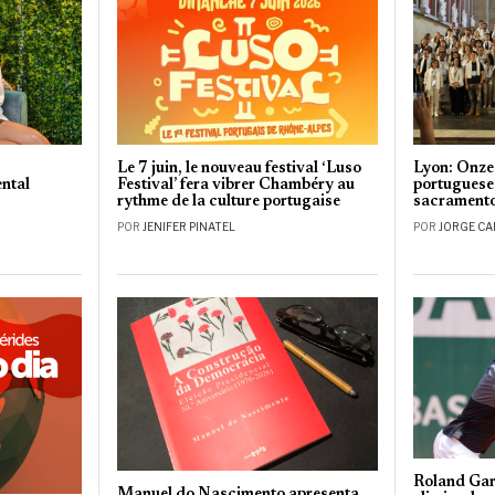
a
Le 7 juin, le nouveau festival ‘Luso
Lyon: Onze
ntal
Festival’ fera vibrer Chambéry au
portuguese
rythme de la culture portugaise
sacramento
POR
JENIFER PINATEL
POR
JORGE C
Roland Gar
Manuel do Nascimento apresenta