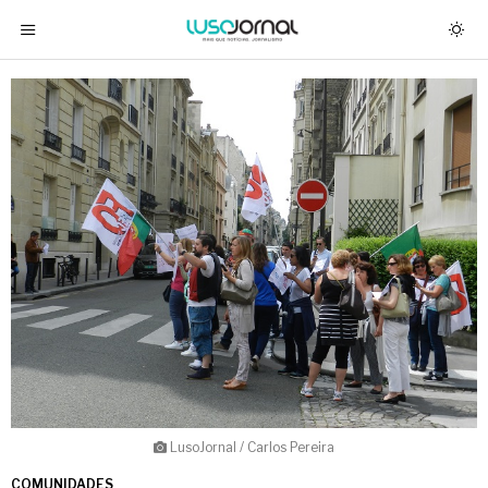
LusoJornal / Carlos Pereira
COMUNIDADES