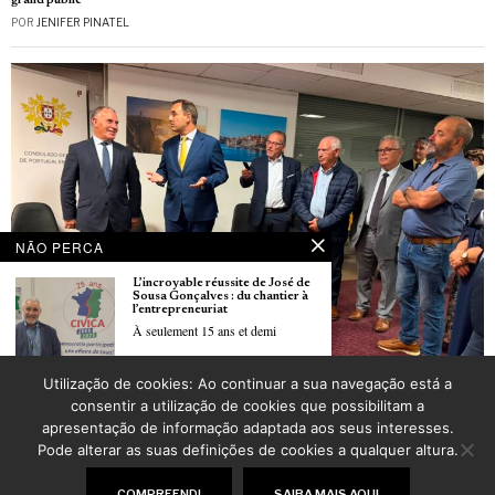
grand public
POR
JENIFER PINATEL
NÃO PERCA
L’incroyable réussite de José de
Sousa Gonçalves : du chantier à
l’entrepreneuriat
À seulement 15 ans et demi
Utilização de cookies: Ao continuar a sua navegação está a
Secretário de Estado Emídio Sousa visitou Lyon e Clermont-Ferrand esta semana
Carrefour lança quinzena
consentir a utilização de cookies que possibilitam a
POR
CARLOS PEREIRA
dedicada aos produtos
apresentação de informação adaptada aos seus interesses.
portugueses de 9 a 22 de junho
O grupo Carrefour, em parceria
Pode alterar as suas definições de cookies a qualquer altura.
com
©
2026
LusoJornal | Todos os direitos reservados
COMPREENDI
SAIBA MAIS AQUI