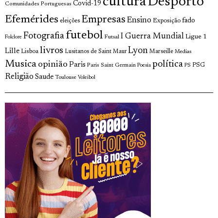
cultura
Desporto
Covid-19
Comunidades Portuguesas
Efemérides
Empresas
Ensino
fado
Exposição
eleições
futebol
Fotografia
I Guerra Mundial
Ligue 1
Futsal
Folclore
livros
Lyon
Lille
Lisboa
Lusitanos de Saint Maur
Marseille
Medias
Musica
política
opinião
Paris
Paris Saint Germain
PSG
Poesia
PS
Religião
Saude
Toulouse
Voleibol