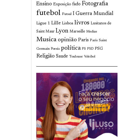
Fotografia
Ensino
fado
Exposição
futebol
I Guerra Mundial
Futsal
livros
Lille
Ligue 1
Lisboa
Lusitanos de
Lyon
Saint Maur
Marseille
Medias
Musica
opinião
Paris
Paris Saint
política
Germain
PSG
Poesia
PS
PSD
Religião
Saude
Toulouse
Voleibol