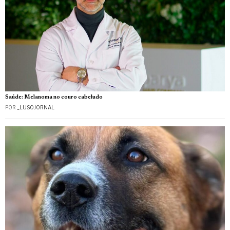
Saúde: Melanoma no couro cabeludo
POR
_LUSOJORNAL