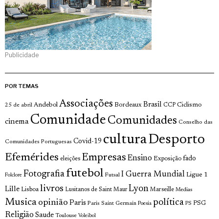
Publicidade
POR TEMAS
Associações
Brasil
Andebol
Bordeaux
Ciclismo
25 de abril
CCP
Comunidade
Comunidades
cinema
Conselho das
cultura
Desporto
Covid-19
Comunidades Portuguesas
Efemérides
Empresas
Ensino
fado
Exposição
eleições
futebol
Fotografia
I Guerra Mundial
Ligue 1
Futsal
Folclore
livros
Lyon
Lille
Lisboa
Lusitanos de Saint Maur
Marseille
Medias
Musica
política
opinião
Paris
Paris Saint Germain
PSG
Poesia
PS
Religião
Saude
Toulouse
Voleibol