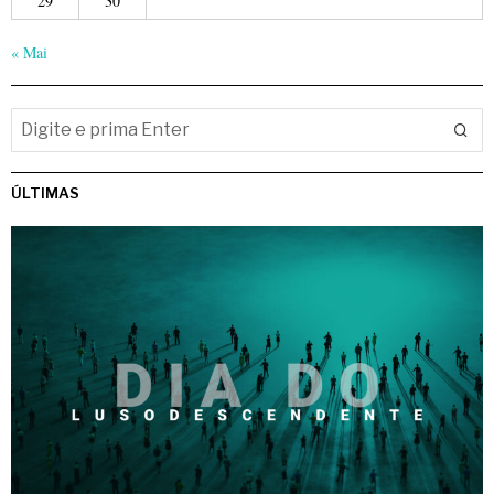
29
30
« Mai
ÚLTIMAS