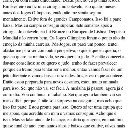
Em fevereiro eu fiz uma cirurgia no cotovelo, isto quatro meses
antes dos Jogos Olímpicos, então não me sentia segura
mentalmente. Estive fora de grandes Campeonatos. Isso foi a parte
baixa. Mas eu sempre consegui superar. Sete semanas após a
cirurgia do cotovelo, eu fui Bronze no Europeu de Lisboa. Depois o
Mundial não correu bem. Os Jogos Olímpicos foram o ponto alto da
emoção da minha carreira. Pós-Jogos, eu parei um pouco, tentei
afastar-me para ver com outra perspetiva, o que é que eu queria, o
que eu quero na minha vida, se eu queria o judo. E então comecei a
dar-me conselhos: se eu quero o judo, tenho de fazer prevalecer
porque eu treino para tentar ser a melhor, então vamos fazer de um
jeito diferente e vamos buscar novos desafios, e ver o que acontece.
Então estou preparada para novos desafios, estou muito animada
para isso. Sei que não vai ser fácil. A medalha já passou, agora já é
outro dia. Vou continuar o trabalho. Sei que agora também vai ser
mais difícil porque já não sou surpresa na categoria, mas acho que
isso faz parte. Estou pronta para isso. Quero só ter uma equipa que
me apoie, que acredite em mim e vamos conseguir. Acho que é
isso. Mas se falar ainda de balanço, eu diria que agora, em outubro,
quase final de ano, com tantos altos e baixos que eu tive, talvez mais