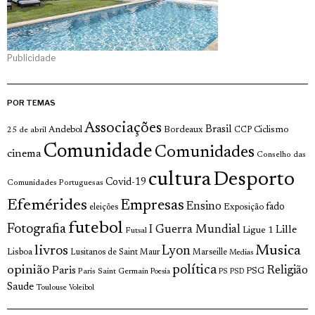
Publicidade
POR TEMAS
Associações
Brasil
Andebol
Bordeaux
Ciclismo
25 de abril
CCP
Comunidade
Comunidades
cinema
Conselho das
cultura
Desporto
Covid-19
Comunidades Portuguesas
Efemérides
Empresas
Ensino
fado
Exposição
eleições
futebol
Fotografia
I Guerra Mundial
Lille
Ligue 1
Futsal
livros
Musica
Lyon
Lisboa
Lusitanos de Saint Maur
Marseille
Medias
opinião
política
Religião
Paris
Paris Saint Germain
PSG
Poesia
PS
PSD
Saude
Toulouse
Voleibol