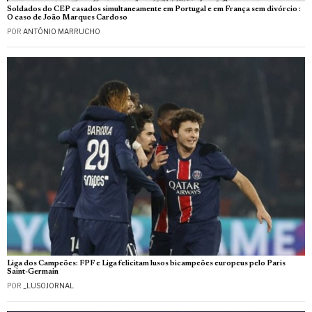
Soldados do CEP casados simultaneamente em Portugal e em França sem divórcio :
O caso de João Marques Cardoso
POR
ANTÓNIO MARRUCHO
Liga dos Campeões: FPF e Liga felicitam lusos bicampeões europeus pelo Paris
Saint-Germain
POR
_LUSOJORNAL