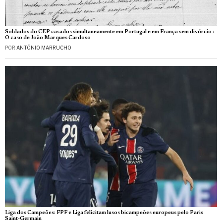
Soldados do CEP casados simultaneamente em Portugal e em França sem divórcio :
O caso de João Marques Cardoso
POR
ANTÓNIO MARRUCHO
Liga dos Campeões: FPF e Liga felicitam lusos bicampeões europeus pelo Paris
Saint-Germain