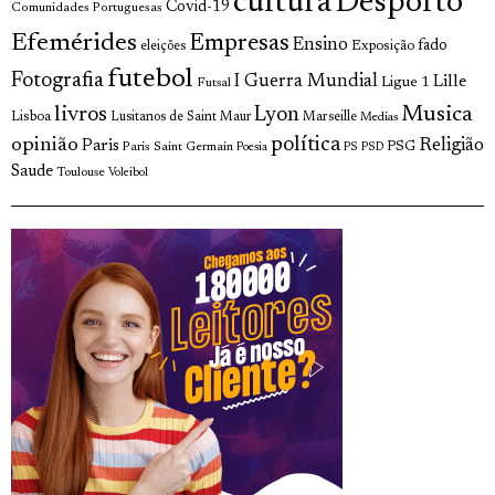
cultura
Desporto
Covid-19
Comunidades Portuguesas
Efemérides
Empresas
Ensino
fado
Exposição
eleições
futebol
Fotografia
I Guerra Mundial
Lille
Ligue 1
Futsal
livros
Musica
Lyon
Lisboa
Lusitanos de Saint Maur
Marseille
Medias
opinião
política
Religião
Paris
Paris Saint Germain
PSG
Poesia
PS
PSD
Saude
Toulouse
Voleibol