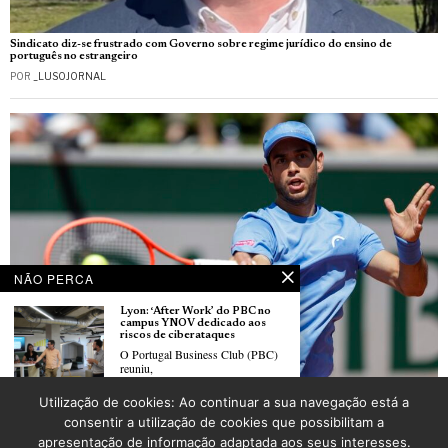
Sindicato diz-se frustrado com Governo sobre regime jurídico do ensino de
português no estrangeiro
POR
_LUSOJORNAL
NÃO PERCA
Lyon: ‘After Work’ do PBC no
campus YNOV dedicado aos
riscos de ciberataques
O Portugal Business Club (PBC)
reuniu,
Utilização de cookies: Ao continuar a sua navegação está a
Roland Garros: Nuno Borges eliminado por Andrey Rublev na terceira ronda
Trois talents d’origine portugaise
consentir a utilização de cookies que possibilitam a
POR
_LUSOJORNAL
distingués dans le classement
apresentação de informação adaptada aos seus interesses.
Choiseul Hauts-de-France