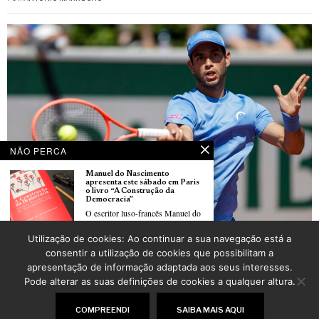
NÃO PERCA
Manuel do Nascimento
apresenta este sábado em Paris
o livro “A Construção da
Democracia”
O escritor luso-francês Manuel do
Nascimento
Roland Garros: Nuno Borges iguala melhor prestação ao avançar para a terceira
Utilização de cookies: Ao continuar a sua navegação está a
ronda
De retour du Festival de Cannes :
consentir a utilização de cookies que possibilitam a
POR
_LUSOJORNAL
maman Susana Machado se
apresentação de informação adaptada aos seus interesses.
confie sur ses deux fils, Milo et
Solàn
Pode alterar as suas definições de cookies a qualquer altura.
De retour du Festival de Cannes
©
2026
LusoJornal | Todos os direitos reservados
COMPREENDI
SAIBA MAIS AQUI