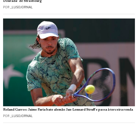
Dourada” de Strasbourg
POR
_LUSOJORNAL
Roland Garros: Jaime Faria bate alemão Jan-Lennard Struff e passa à terceira ronda
POR
_LUSOJORNAL