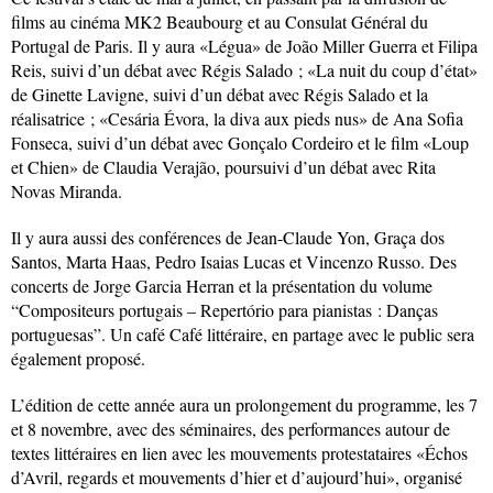
films au cinéma MK2 Beaubourg et au Consulat Général du
Portugal de Paris. Il y aura «Légua» de João Miller Guerra et Filipa
Reis, suivi d’un débat avec Régis Salado ; «La nuit du coup d’état»
de Ginette Lavigne, suivi d’un débat avec Régis Salado et la
réalisatrice ; «Cesária Évora, la diva aux pieds nus» de Ana Sofia
Fonseca, suivi d’un débat avec Gonçalo Cordeiro et le film «Loup
et Chien» de Claudia Verajão, poursuivi d’un débat avec Rita
Novas Miranda.
Il y aura aussi des conférences de Jean-Claude Yon, Graça dos
Santos, Marta Haas, Pedro Isaias Lucas et Vincenzo Russo. Des
concerts de Jorge Garcia Herran et la présentation du volume
“Compositeurs portugais – Repertório para pianistas : Danças
portuguesas”. Un café Café littéraire, en partage avec le public sera
également proposé.
L’édition de cette année aura un prolongement du programme, les 7
et 8 novembre, avec des séminaires, des performances autour de
textes littéraires en lien avec les mouvements protestataires «Échos
d’Avril, regards et mouvements d’hier et d’aujourd’hui», organisé