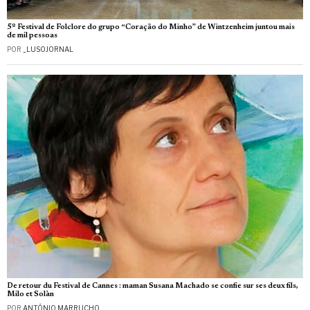
5º Festival de Folclore do grupo “Coração do Minho” de Wintzenheim juntou mais
de mil pessoas
POR
_LUSOJORNAL
De retour du Festival de Cannes : maman Susana Machado se confie sur ses deux fils,
Milo et Solàn
POR
ANTÓNIO MARRUCHO