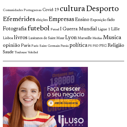
cultura
Desporto
Covid-19
Comunidades Portuguesas
Efemérides
Empresas
Ensino
fado
Exposição
eleições
futebol
Fotografia
I Guerra Mundial
Lille
Ligue 1
Futsal
livros
Musica
Lyon
Lisboa
Lusitanos de Saint Maur
Marseille
Medias
opinião
política
Religião
Paris
Paris Saint Germain
PSG
Poesia
PS
PSD
Saude
Toulouse
Voleibol