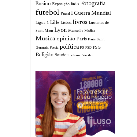
Fotografia
Ensino
fado
Exposição
futebol
I Guerra Mundial
Futsal
livros
Lille
Ligue 1
Lisboa
Lusitanos de
Lyon
Saint Maur
Marseille
Medias
Musica
opinião
Paris
Paris Saint
política
Germain
PSG
Poesia
PS
PSD
Religião
Saude
Toulouse
Voleibol