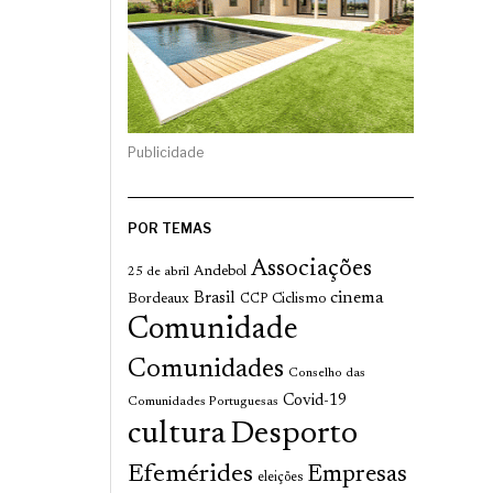
Publicidade
POR TEMAS
Associações
Andebol
25 de abril
cinema
Brasil
Bordeaux
Ciclismo
CCP
Comunidade
Comunidades
Conselho das
Covid-19
Comunidades Portuguesas
cultura
Desporto
Efemérides
Empresas
eleições